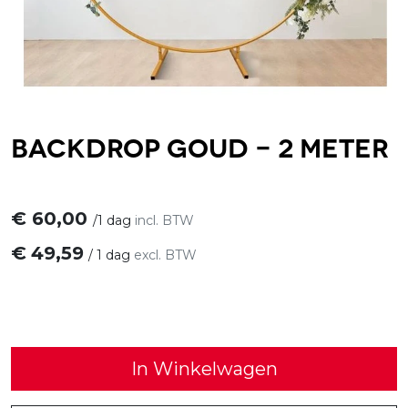
Backdrop Goud - 2 meter
€
60,00
/
1 dag
incl. BTW
€
49,59
/
1 dag
excl. BTW
In Winkelwagen