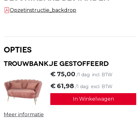
Opzetinstructie_backdrop
Opties
Trouwbankje gestoffeerd
€
75,00
/1 dag
incl. BTW
€
61,98
/1 dag
excl. BTW
In Winkelwagen
Meer informatie