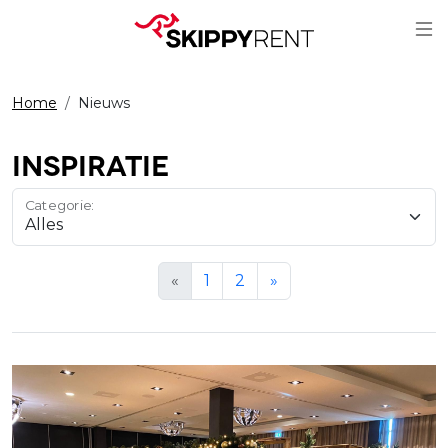
Sc
Home
Nieuws
Inspiratie
Categorie:
«
1
2
»