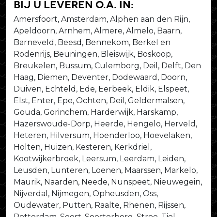
bij u leveren o.a. in:
Amersfoort, Amsterdam, Alphen aan den Rijn,
Apeldoorn, Arnhem, Almere, Almelo, Baarn,
Barneveld, Beesd, Bennekom, Berkel en
Rodenrijs, Beuningen, Bleiswijk, Boskoop,
Breukelen, Bussum, Culemborg, Deil, Delft, Den
Haag, Diemen, Deventer, Dodewaard, Doorn,
Duiven, Echteld, Ede, Eerbeek, Eldik, Elspeet,
Elst, Enter, Epe, Ochten, Deil, Geldermalsen,
Gouda, Gorinchem, Harderwijk, Harskamp,
Hazerswoude-Dorp, Heerde, Hengelo, Herveld,
Heteren, Hilversum, Hoenderloo, Hoevelaken,
Holten, Huizen, Kesteren, Kerkdriel,
Kootwijkerbroek, Leersum, Leerdam, Leiden,
Leusden, Lunteren, Loenen, Maarssen, Markelo,
Maurik, Naarden, Neede, Nunspeet, Nieuwegein,
Nijverdal, Nijmegen, Opheusden, Oss,
Oudewater, Putten, Raalte, Rhenen, Rijssen,
Rotterdam, Soest, Soesterberg, Stroe, Tiel,