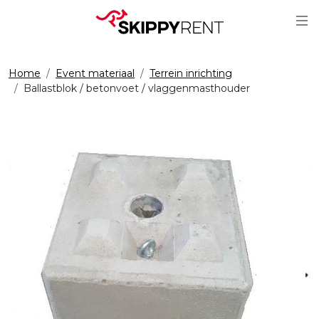
Sc
Home
Event materiaal
Terrein inrichting
Ballastblok / betonvoet / vlaggenmasthouder