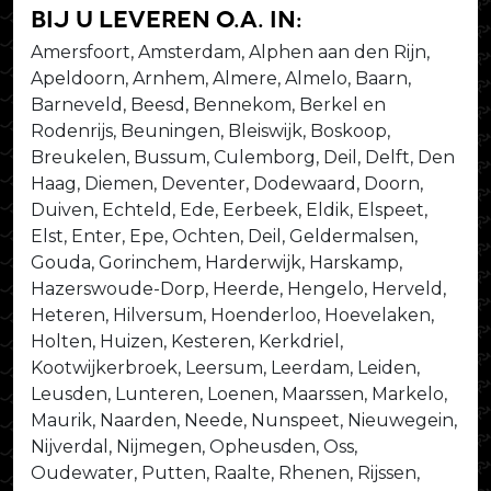
bij u leveren o.a. in:
Amersfoort, Amsterdam, Alphen aan den Rijn,
Apeldoorn, Arnhem, Almere, Almelo, Baarn,
Barneveld, Beesd, Bennekom, Berkel en
Rodenrijs, Beuningen, Bleiswijk, Boskoop,
Breukelen, Bussum, Culemborg, Deil, Delft, Den
Haag, Diemen, Deventer, Dodewaard, Doorn,
Duiven, Echteld, Ede, Eerbeek, Eldik, Elspeet,
Elst, Enter, Epe, Ochten, Deil, Geldermalsen,
Gouda, Gorinchem, Harderwijk, Harskamp,
Hazerswoude-Dorp, Heerde, Hengelo, Herveld,
Heteren, Hilversum, Hoenderloo, Hoevelaken,
Holten, Huizen, Kesteren, Kerkdriel,
Kootwijkerbroek, Leersum, Leerdam, Leiden,
Leusden, Lunteren, Loenen, Maarssen, Markelo,
Maurik, Naarden, Neede, Nunspeet, Nieuwegein,
Nijverdal, Nijmegen, Opheusden, Oss,
Oudewater, Putten, Raalte, Rhenen, Rijssen,