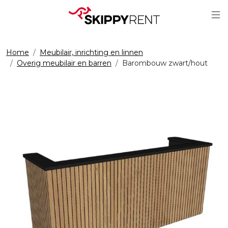
Sc
Home
Meubilair, inrichting en linnen
Overig meubilair en barren
Barombouw zwart/hout