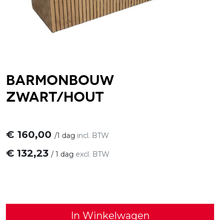
Barmonbouw
zwart/hout
€
160,00
/
1 dag
incl. BTW
€
132,23
/
1 dag
excl. BTW
In Winkelwagen