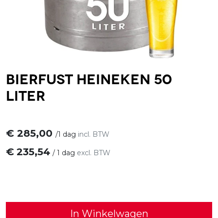
Bierfust Heineken 50
liter
€
285,00
/
1 dag
incl. BTW
€
235,54
/
1 dag
excl. BTW
In Winkelwagen