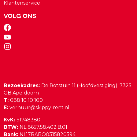
Klantenservice
Volg ons
Bezoekadres:
De Rotstuin 11 (Hoofdvestiging),
7325
GB
Apeldoorn
T:
088 10 10 100
E:
verhuur@skippy-rent.nl
KvK:
91748380
BTW:
NL 8657.58.402.B.01
Bank:
NL17RABO0315820594