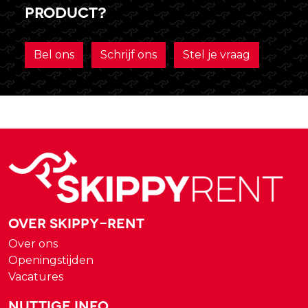
product?
Bel ons
Schrijf ons
Stel je vraag
Over Skippy-rent
Over ons
Openingstijden
Vacatures
Nuttige Info