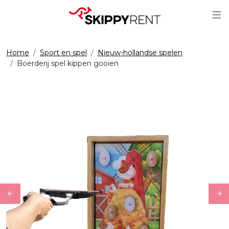
Sc
Home
Sport en spel
Nieuw-hollandse spelen
Boerderij spel kippen gooien
Previous
Ne