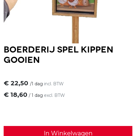
Boerderij spel kippen
gooien
€
22,50
/
1 dag
incl. BTW
€
18,60
/
1 dag
excl. BTW
In Winkelwagen