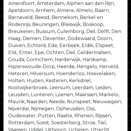
Amersfoort, Amsterdam, Alphen aan den Rijn,
Apeldoorn, Arnhem, Almere, Almelo, Baarn,
Barneveld, Beesd, Bennekom, Berkel en
Rodenrijs, Beuningen, Bleiswijk, Boskoop,
Breukelen, Bussum, Culemborg, Deil, Delft, Den
Haag, Diemen, Deventer, Dodewaard, Doorn,
Duiven, Echteld, Ede, Eerbeek, Eldik, Elspeet,
Elst, Enter, Epe, Ochten, Deil, Geldermalsen,
Gouda, Gorinchem, Harderwijk, Harskamp,
Hazerswoude-Dorp, Heerde, Hengelo, Herveld,
Heteren, Hilversum, Hoenderloo, Hoevelaken,
Holten, Huizen, Kesteren, Kerkdriel,
Kootwijkerbroek, Leersum, Leerdam, Leiden,
Leusden, Lunteren, Loenen, Maarssen, Markelo,
Maurik, Naarden, Neede, Nunspeet, Nieuwegein,
Nijverdal, Nijmegen, Opheusden, Oss,
Oudewater, Putten, Raalte, Rhenen, Rijssen,
Rotterdam, Soest, Soesterberg, Stroe, Tiel,
Vaassen, Uddel, Uithoorn, Uchelen, Utrecht,