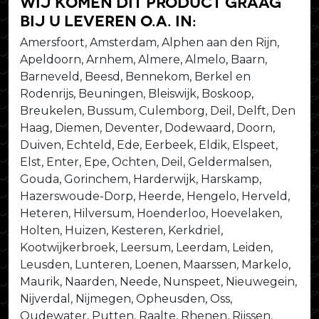
Wij komen dit product graag
bij u leveren o.a. in:
Amersfoort, Amsterdam, Alphen aan den Rijn,
Apeldoorn, Arnhem, Almere, Almelo, Baarn,
Barneveld, Beesd, Bennekom, Berkel en
Rodenrijs, Beuningen, Bleiswijk, Boskoop,
Breukelen, Bussum, Culemborg, Deil, Delft, Den
Haag, Diemen, Deventer, Dodewaard, Doorn,
Duiven, Echteld, Ede, Eerbeek, Eldik, Elspeet,
Elst, Enter, Epe, Ochten, Deil, Geldermalsen,
Gouda, Gorinchem, Harderwijk, Harskamp,
Hazerswoude-Dorp, Heerde, Hengelo, Herveld,
Heteren, Hilversum, Hoenderloo, Hoevelaken,
Holten, Huizen, Kesteren, Kerkdriel,
Kootwijkerbroek, Leersum, Leerdam, Leiden,
Leusden, Lunteren, Loenen, Maarssen, Markelo,
Maurik, Naarden, Neede, Nunspeet, Nieuwegein,
Nijverdal, Nijmegen, Opheusden, Oss,
Oudewater, Putten, Raalte, Rhenen, Rijssen,