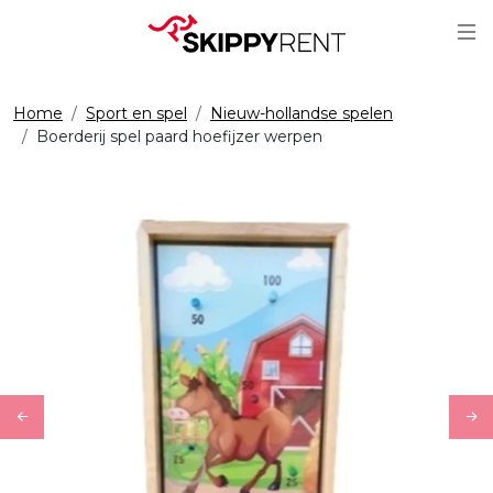
Sc
Home
Sport en spel
Nieuw-hollandse spelen
Boerderij spel paard hoefijzer werpen
Previous
Ne