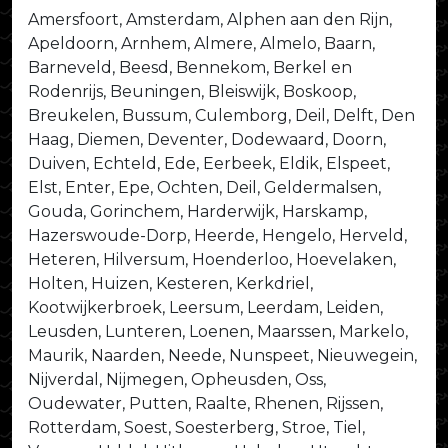
Amersfoort, Amsterdam, Alphen aan den Rijn,
Apeldoorn, Arnhem, Almere, Almelo, Baarn,
Barneveld, Beesd, Bennekom, Berkel en
Rodenrijs, Beuningen, Bleiswijk, Boskoop,
Breukelen, Bussum, Culemborg, Deil, Delft, Den
Haag, Diemen, Deventer, Dodewaard, Doorn,
Duiven, Echteld, Ede, Eerbeek, Eldik, Elspeet,
Elst, Enter, Epe, Ochten, Deil, Geldermalsen,
Gouda, Gorinchem, Harderwijk, Harskamp,
Hazerswoude-Dorp, Heerde, Hengelo, Herveld,
Heteren, Hilversum, Hoenderloo, Hoevelaken,
Holten, Huizen, Kesteren, Kerkdriel,
Kootwijkerbroek, Leersum, Leerdam, Leiden,
Leusden, Lunteren, Loenen, Maarssen, Markelo,
Maurik, Naarden, Neede, Nunspeet, Nieuwegein,
Nijverdal, Nijmegen, Opheusden, Oss,
Oudewater, Putten, Raalte, Rhenen, Rijssen,
Rotterdam, Soest, Soesterberg, Stroe, Tiel,