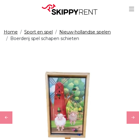
Sc
Home
Sport en spel
Nieuw-hollandse spelen
Boerderij spel schapen schieten
Previous
Ne