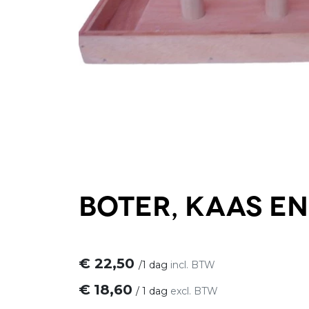
Boter, kaas en
€
22,50
/
1 dag
incl. BTW
€
18,60
/
1 dag
excl. BTW