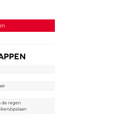
en
appen
aar
n de regen
iken/opslaan