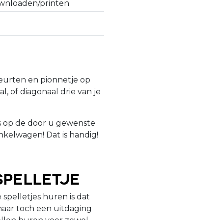
wnloaden/printen
beurten en pionnetje op
l, of diagonaal drie van je
is op de door u gewenste
nkelwagen! Dat is handig!
spelletje
spelletjes huren is dat
maar toch een uitdaging