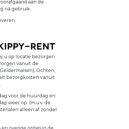
voorafgaand aan de
g ná gebruik.
everen.
kippy-Rent
bij u op locatie bezorgen
zorgen vanuit de
ij Geldermalsen), Ochten,
alt bezorgkosten vanuit
.
 dag voor de huurdag en
g weer op. (m.u.v. de
erialen alleen af zonder
en overige opties in de