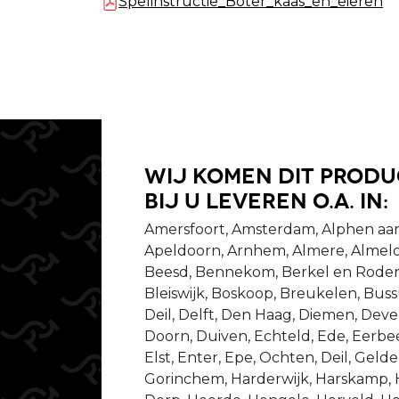
Spelinstructie_Boter_kaas_en_eieren
Wij komen dit prod
bij u leveren o.a. in:
Amersfoort, Amsterdam, Alphen aan
Apeldoorn, Arnhem, Almere, Almelo
Beesd, Bennekom, Berkel en Rodenr
Bleiswijk, Boskoop, Breukelen, Bu
Deil, Delft, Den Haag, Diemen, Dev
Doorn, Duiven, Echteld, Ede, Eerbeek
Elst, Enter, Epe, Ochten, Deil, Gel
Gorinchem, Harderwijk, Harskamp,