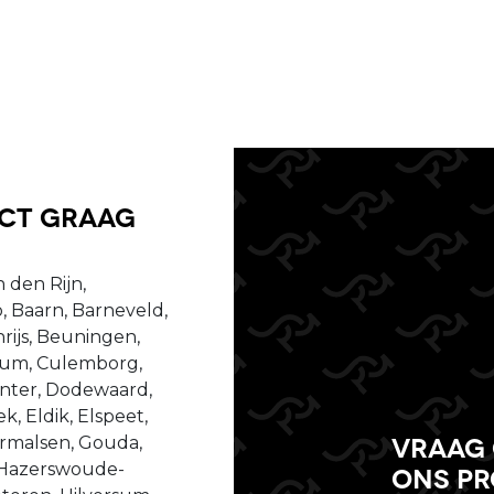
uct graag
 den Rijn,
, Baarn, Barneveld,
ijs, Beuningen,
ssum, Culemborg,
enter, Dodewaard,
, Eldik, Elspeet,
Vraag 
dermalsen, Gouda,
 Hazerswoude-
ons p