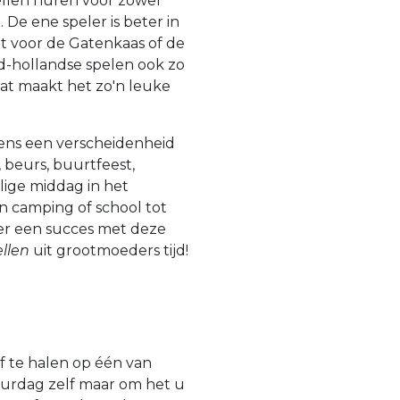
pellen huren voor zowel
 De ene speler is beter in
t voor de Gatenkaas of de
d-hollandse spelen ook zo
 Dat maakt het zo'n leuke
ens een verscheidenheid
 beurs, buurtfeest,
lige middag in het
n camping of school tot
weer een succes met deze
llen
uit grootmoeders tijd!
af te halen op één van
uurdag zelf maar om het u