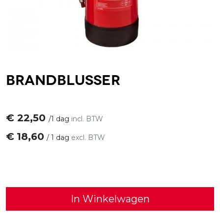
Brandblusser
€
22,50
/
1 dag
incl. BTW
€
18,60
/
1 dag
excl. BTW
In Winkelwagen