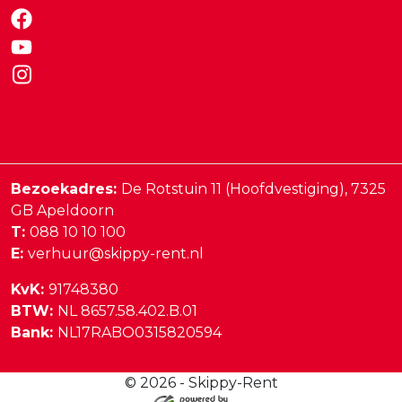
Bezoekadres:
De Rotstuin 11 (Hoofdvestiging),
7325
GB
Apeldoorn
T:
088 10 10 100
E:
verhuur@skippy-rent.nl
KvK:
91748380
BTW:
NL 8657.58.402.B.01
Bank:
NL17RABO0315820594
© 2026 - Skippy-Rent