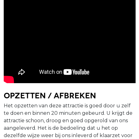
Opzetten / afbreken
Het opzetten van deze attractie is goed door u zelf
te doen en binnen 20 minuten gebeurd. U krijgt de
attractie schoon, droog en goed opgerold van ons
aangeleverd. Het is de bedoeling dat u het op
dezelfde wijze weer bij ons inleverd of klaarzet voor