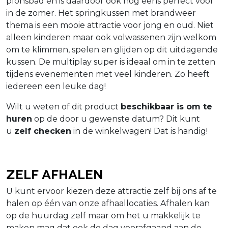
plonsbad en is daardoor ook nog eens perfect voor
in de zomer. Het springkussen met brandweer
thema is een mooie attractie voor jong en oud. Niet
alleen kinderen maar ook volwassenen zijn welkom
om te klimmen, spelen en glijden op dit uitdagende
kussen. De multiplay super is ideaal om in te zetten
tijdens evenementen met veel kinderen. Zo heeft
iedereen een leuke dag!
Wilt u weten of dit product
beschikbaar is om te
huren
op de door u gewenste datum? Dit kunt
u
zelf checken
in de winkelwagen! Dat is handig!
Zelf afhalen
U kunt ervoor kiezen deze attractie zelf bij ons af te
halen op één van onze afhaallocaties. Afhalen kan
op de huurdag zelf maar om het u makkelijk te
maken mag dat ook de dag voorafgaand aan de