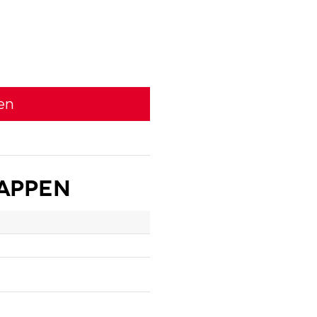
en
appen