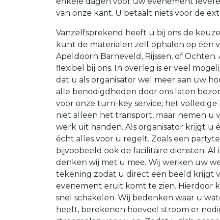
enkele dagen voor uw evenement leveren 
van onze kant. U betaalt niets voor de ex
Vanzelfsprekend heeft u bij ons de keuze
kunt de materialen zelf ophalen op één va
Apeldoorn Barneveld, Rijssen, of Ochten. Af
flexibel bij ons. In overleg is er veel moge
dat u als organisator wel meer aan uw h
alle benodigdheden door ons laten bezor
voor onze turn-key service; het volledige
niet alleen het transport, maar nemen u v
werk uit handen. Als organisator krijgt u
écht alles voor u regelt. Zoals een partyt
bijvoobeeld ook de facilitaire diensten. Al
denken wij met u mee. Wij werken uw wen
tekening zodat u direct een beeld krijgt 
evenement eruit komt te zien. Hierdoor 
snel schakelen. Wij bedenken waar u wat
heeft, berekenen hoeveel stroom er nodig