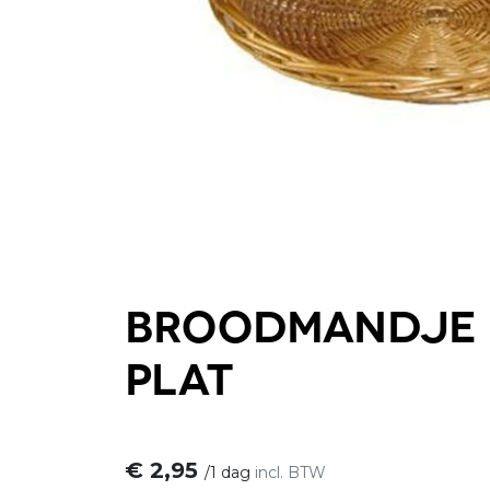
Broodmandje
plat
€
2,95
/
1 dag
incl. BTW