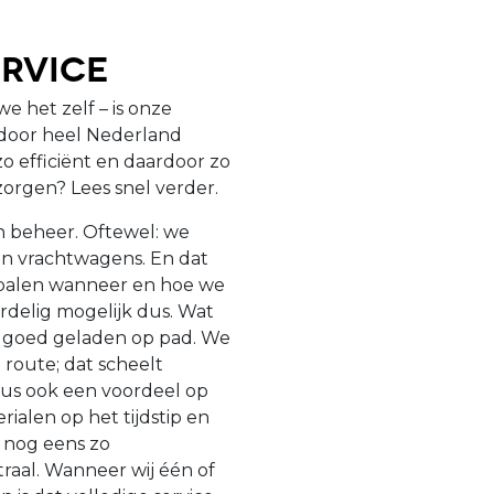
rvice
e het zelf – is onze
n door heel Nederland
o efficiënt en daardoor zo
zorgen? Lees snel verder.
en beheer. Oftewel: we
n vrachtwagens. En dat
epalen wanneer en hoe we
ordelig mogelijk dus. Wat
jd goed geladen op pad. We
route; dat scheelt
dus ook een voordeel op
rialen op het tijdstip en
 nog eens zo
raal. Wanneer wij één of