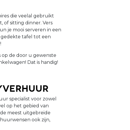
res die veelal gebruikt
 of sitting dinner. Vers
un je mooi serveren in een
edekte tafel tot een
!
is op de door u gewenste
nkelwagen! Dat is handig!
tyverhuur
uur specialist voor zowel
owel op het gebied van
j de meest uitgebreide
rhuurwensen ook zijn,