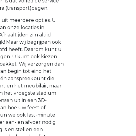
is dat volledige service
tra (transport)dagen.
 uit meerdere opties. U
n onze locaties in
haaltijden zijn altijd
lijk! Maar wij begrijpen ook
oofd heeft. Daarom kunt u
gen. U kunt ook kiezen
 pakket. Wij verzorgen dan
an begin tot eind het
 één aanspreekpunt die
ent en het meubilair, maar
 in het vroegste stadium
sen uit in een 3D-
van hoe uw feest of
kun we ook last-minute
er aan- en afvoer nodig
 is en stellen een