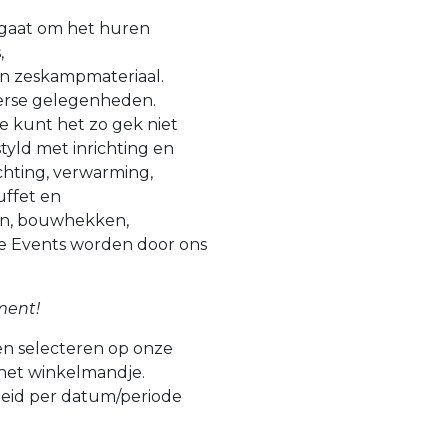
t gaat om het huren
,
en zeskampmateriaal.
verse gelegenheden.
je kunt het zo gek niet
yld met inrichting en
ichting, verwarming,
buffet en
en, bouwhekken,
e Events worden door ons
ment!
n selecteren op onze
 het winkelmandje.
heid per datum/periode