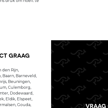
ens druk om hoeft te
uct graag
 den Rijn,
, Baarn, Barneveld,
ijs, Beuningen,
ssum, Culemborg,
enter, Dodewaard,
, Eldik, Elspeet,
Vraag 
dermalsen, Gouda,