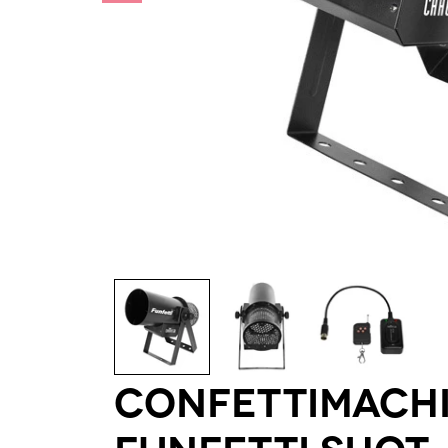
Confettimachi
Funfetti Shot