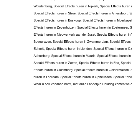
Woudenberg, Special Effects huren in Nijkerk, Special Effects huren i
Special Effects huren in Stroe, Special Effects huren in Amersfoort, 
Special Effects huren in Boskoop, Special Effects huren in Moerkapel
Effects huren in Zevenhuizen, Special Effects huren in Zoetermeer, Sp
Effects huren in Nieuwerkerk aan de IJssel, Special Effects huren in
Bovegraven, Special Effects huren in Zwammerdam, Special Effects h
Echteld, Special Effects huren in Lienden, Special Effects huren in I
Achterberg, Special Effects huren in Maurik, Special Effects huren in
Special Effects huren in Zetten, Special Effects huren in Ede, Speci
Effects huren in Culemborg, Special Effects huren in Geldermalsen, Sp
huren in Leerdam, Special Effects huren in Opheusden, Special Effects
Waar u ook vandaan komt, met onze Landelijke Dekking komen we ook