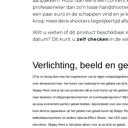
aanpakken? Huur dan eens een confetti k
professioneler dan zo'n losse handshooter 
een paar euro in de schappen vind en je
knop meerdere shooters tegelijkertijd afs
Wilt u weten of dit product beschikbaar 
datum? Dit kunt u
zelf checken
in de wi
Verlichting, beeld en ge
Of je nu bezig bent met het organiseren van je eigen verjaardagsfees
voor tienduizend man: het huren van materiaal in het gebied van licht, 
Skippy-Rent vind je tal van producten die je kunt huren op het gebied 
naar beamers of (dia)projectieschermen of overheadprojectors? Wij he
op jouw evenement perfect geluid hebben, bijvoorbeeld voor een moo
kunt diverse apparatuur op het gebied van geluid huren bij Skippy-Ren
bellenblaasmachines en andere Special Effect Shows. Van LED-spot 
microfoon. Skippy-Rent is hét juiste adres voor al uw licht en geluid.