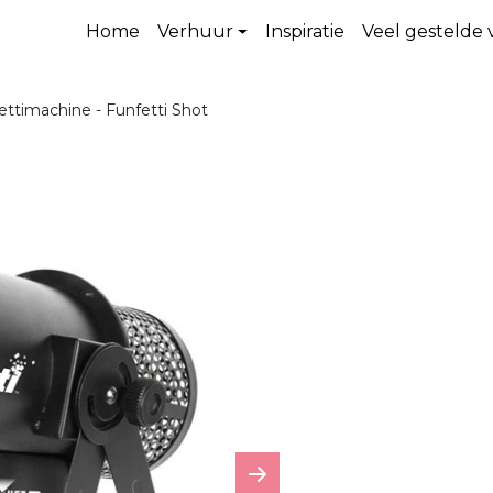
Home
Verhuur
Inspiratie
Veel gestelde
ettimachine - Funfetti Shot
Next