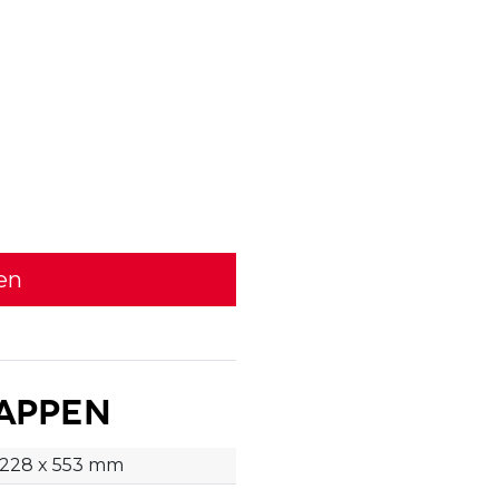
en
appen
 228 x 553 mm