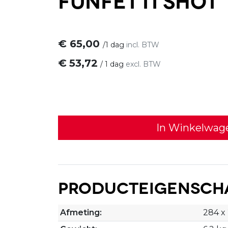
€
65,00
/
1 dag
incl. BTW
€
53,72
/
1 dag
excl. BTW
In Winkelwag
Producteigensch
Afmeting:
284 x