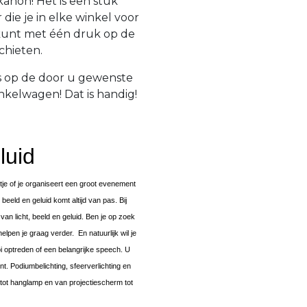
anon! Het is een stuk
die je in elke winkel voor
 kunt met één druk op de
chieten.
is op de door u gewenste
nkelwagen! Dat is handig!
luid
tje of je organiseert een groot evenement
beeld en geluid komt altijd van pas. Bij
van licht, beeld en geluid. Ben je op zoek
lpen je graag verder. En natuurlijk wil je
i optreden of een belangrijke speech. U
t. Podiumbelichting, sfeerverlichting en
tot hanglamp en van projectiescherm tot