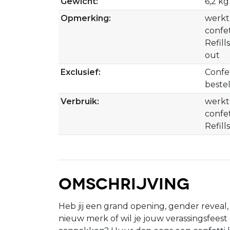
Gewicht:
6,2 kg
Opmerking:
werkt
confet
Refill
out
Exclusief:
Confet
beste
Verbruik:
werkt
confet
Refills
Omschrijving
Heb jij een grand opening, gender reveal,
nieuw merk of wil je jouw verassingsfeest