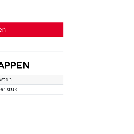
en
appen
sten
per stuk