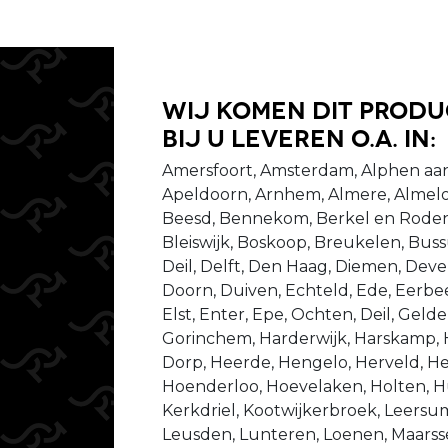
Wij komen dit prod
bij u leveren o.a. in:
Amersfoort, Amsterdam, Alphen aan
Apeldoorn, Arnhem, Almere, Almelo
Beesd, Bennekom, Berkel en Rodenr
Bleiswijk, Boskoop, Breukelen, Bu
Deil, Delft, Den Haag, Diemen, Dev
Doorn, Duiven, Echteld, Ede, Eerbeek
Elst, Enter, Epe, Ochten, Deil, Gel
Gorinchem, Harderwijk, Harskamp,
Dorp, Heerde, Hengelo, Herveld, He
Hoenderloo, Hoevelaken, Holten, Hu
Kerkdriel, Kootwijkerbroek, Leersu
Leusden, Lunteren, Loenen, Maarsse