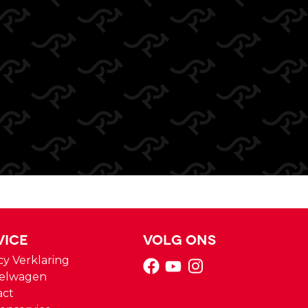
vice
Volg ons
cy Verklaring
elwagen
act