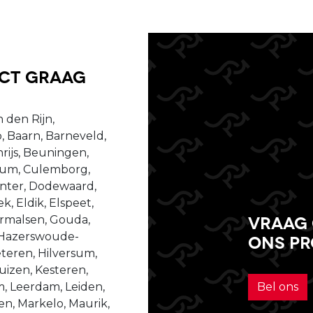
uct graag
 den Rijn,
, Baarn, Barneveld,
ijs, Beuningen,
ssum, Culemborg,
enter, Dodewaard,
, Eldik, Elspeet,
Vraag 
dermalsen, Gouda,
 Hazerswoude-
ons p
teren, Hilversum,
izen, Kesteren,
m, Leerdam, Leiden,
Bel ons
n, Markelo, Maurik,