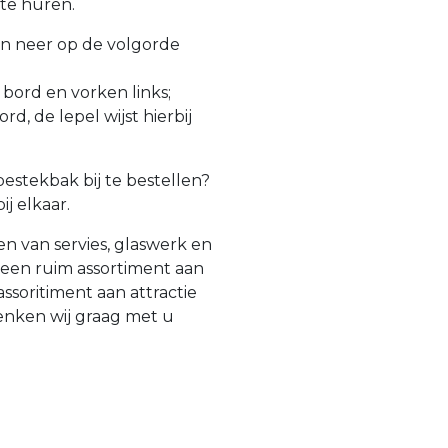
te huren.
en neer op de volgorde
bord en vorken links;
d, de lepel wijst hierbij
estekbak bij te bestellen?
ij elkaar.
en van servies, glaswerk en
l een ruim assortiment aan
ssoritiment aan attractie
enken wij graag met u