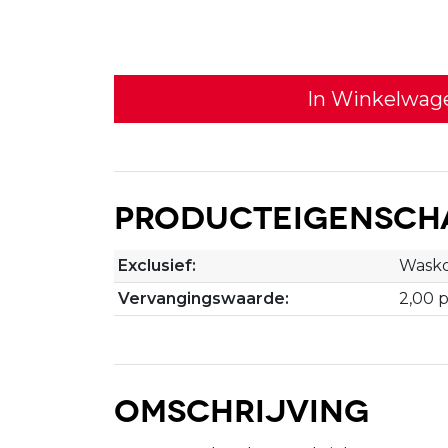
In Winkelwag
Producteigensch
Exclusief:
Wasko
Vervangingswaarde:
2,00 
Omschrijving