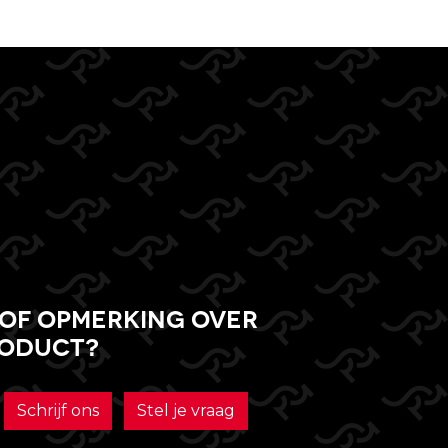
of opmerking over
roduct?
Schrijf ons
Stel je vraag