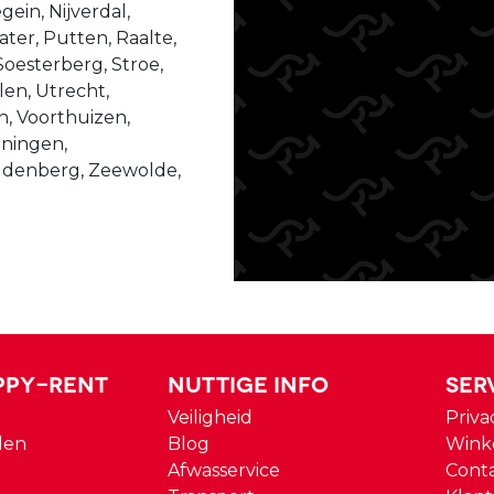
ein, Nijverdal,
er, Putten, Raalte,
Soesterberg, Stroe,
len, Utrecht,
n, Voorthuizen,
ningen,
udenberg, Zeewolde,
ppy-rent
Nuttige Info
Ser
Veiligheid
Priva
den
Blog
Wink
Afwasservice
Cont