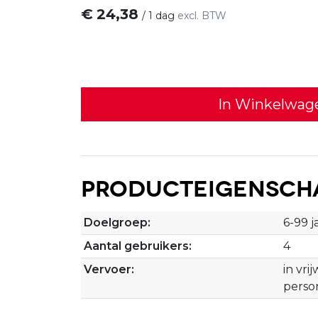
€
24,38
/
1 dag
excl. BTW
In Winkelwag
Producteigensch
Doelgroep:
6-99 j
Aantal gebruikers:
4
Vervoer:
in vri
perso