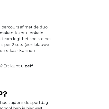
 parcours af met de duo
e maken, kunt u enkele
 team legt het snelste het
is per 2 sets. (een blauwe
gen elkaar kunnen
s? Dit kunt u
zelf
p?
hool, tijdens de sportdag
chool heb je hier vast