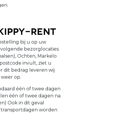
gen.
kippy-Rent
estelling bij u op uw
 volgende bezorglocaties:
malsen), Ochten, Markelo
ostcode invult, ziet u
r dit bedrag leveren wij
k weer op.
standaard één of twee dagen
alen één of twee dagen na
n) Ook in dit geval
e transportdagen worden