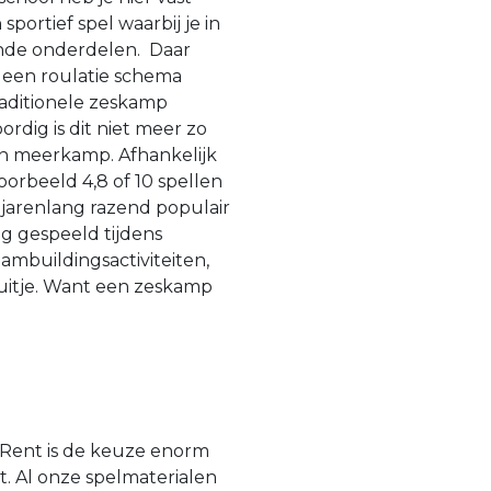
ortief spel waarbij je in
lende onderdelen. Daar
een roulatie schema
raditionele zeskamp
rdig is dit niet meer zo
en meerkamp. Afhankelijk
orbeeld 4,8 of 10 spellen
 jarenlang razend populair
 gespeeld tijdens
eambuildingsactiviteiten,
fsuitje. Want een zeskamp
-Rent is de keuze enorm
. Al onze spelmaterialen