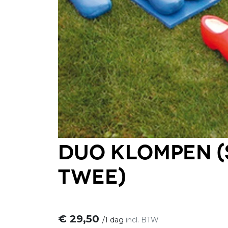
Duo klompen (
twee)
€
29,50
/
1 dag
incl. BTW