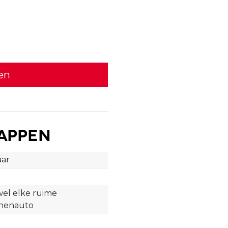
en
appen
aar
jwel elke ruime
nenauto