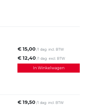
€
15,00
/1 dag
incl. BTW
€
12,40
/1 dag
excl. BTW
In Winkelwagen
€
19,50
/1 dag
incl. BTW