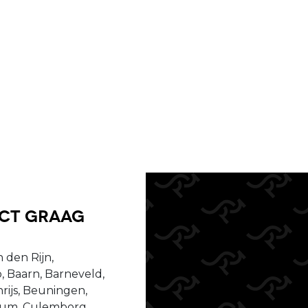
uct graag
 den Rijn,
, Baarn, Barneveld,
ijs, Beuningen,
ssum, Culemborg,