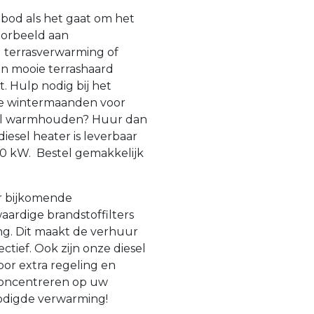
nbod als het gaat om het
oorbeeld aan
d terrasverwarming of
n mooie terrashaard
. Hulp nodig bij het
de wintermaanden voor
shal warmhouden? Huur dan
iesel heater is leverbaar
0 kW. Bestel gemakkelijk
er bijkomende
ardige brandstoffilters
ng. Dit maakt de verhuur
ctief. Ook zijn onze diesel
or extra regeling en
 concentreren op uw
odigde verwarming!