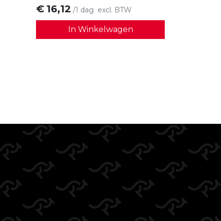
€
16,12
/1 dag
excl. BTW
In Winkelwagen