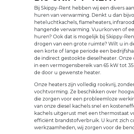
Bij Skippy-Rent hebben wij een divers aa
huren van verwarming. Denkt u dan bijv
heteluchtkachels, flameheaters, infraroo
hangende verwarming. Vuurkorven of ee
huren? Ook dat is mogelijk bij Skippy-Rent
drogen van een grote ruimte? Wilt u in 
een korte of lange periode een bedrijf
de indirect gestookte dieselheater. Onze d
in een vermogensbereik van 65 kW tot 35
de door u gewenste heater.
Onze heaters zijn volledig rookvrij, zond
vochtvorming. Ze beschikken over hoogwa
die zorgen voor een probleemloze werki
van onze diesel kachels snel en kosteneffe
kachels uitgerust met een thermostaat vo
efficiënt brandstofverbruik. U kunt zich
werkzaamheden, wij zorgen voor de ben