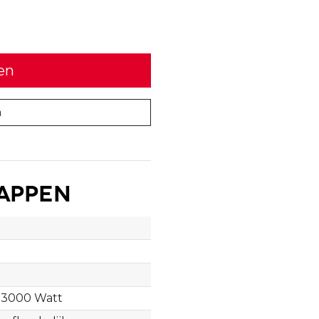
en
n
appen
/ 3000 Watt