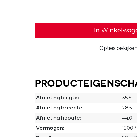
In Winkelwag
Opties bekijke
Producteigensch
Afmeting lengte:
35.5
Afmeting breedte:
28.5
Afmeting hoogte:
44.0
Vermogen:
1500 