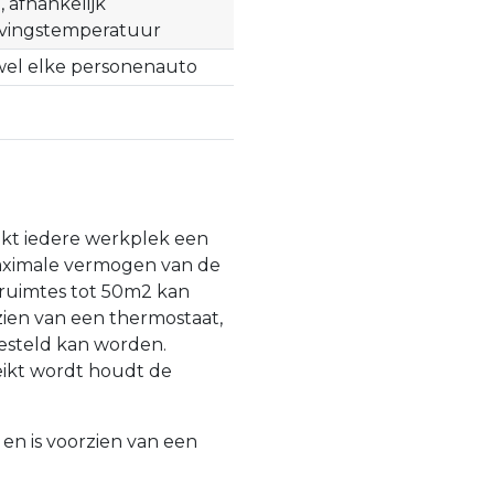
 afhankelijk
ingstemperatuur
jwel elke personenauto
kt iedere werkplek een
aximale vermogen van de
 ruimtes tot 50m2 kan
zien van een thermostaat,
steld kan worden.
ikt wordt houdt de
C en is voorzien van een