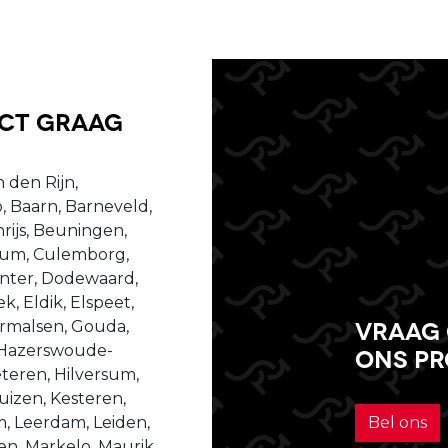
uct graag
 den Rijn,
, Baarn, Barneveld,
ijs, Beuningen,
ssum, Culemborg,
enter, Dodewaard,
, Eldik, Elspeet,
Vraag 
dermalsen, Gouda,
 Hazerswoude-
ons p
teren, Hilversum,
izen, Kesteren,
m, Leerdam, Leiden,
Bel ons
n, Markelo, Maurik,