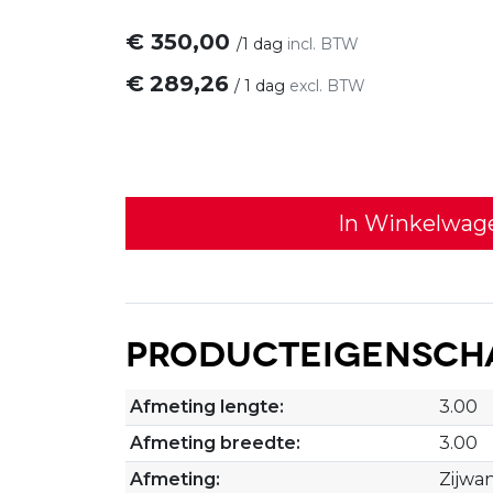
€
350,00
/
1 dag
incl. BTW
€
289,26
/
1 dag
excl. BTW
In Winkelwag
Producteigensch
Afmeting lengte:
3.00
Afmeting breedte:
3.00
Afmeting:
Zijwa