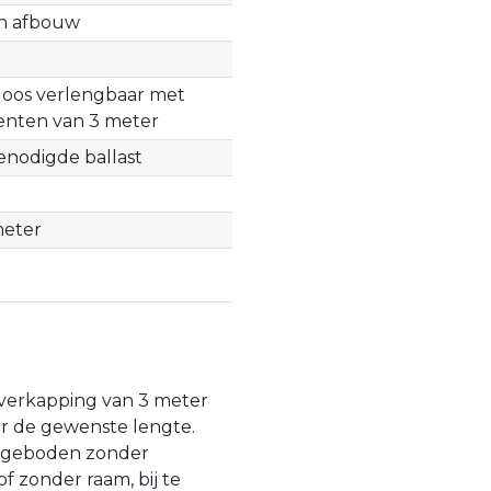
n afbouw
loos verlengbaar met
nten van 3 meter
enodigde ballast
meter
 overkapping van 3 meter
ar de gewenste lengte.
angeboden zonder
f zonder raam, bij te