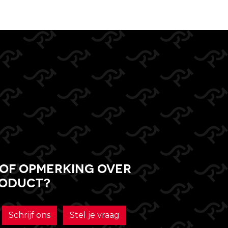
of opmerking over
roduct?
Schrijf ons
Stel je vraag