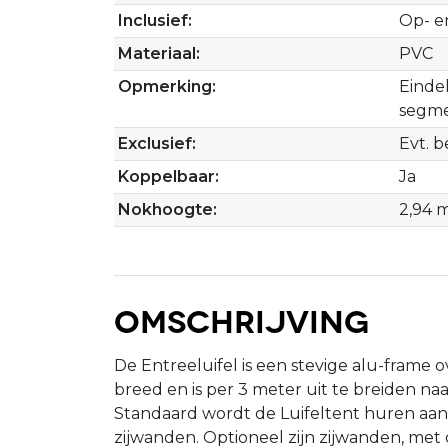
Inclusief:
Op- e
Materiaal:
PVC
Opmerking:
Einde
segme
Exclusief:
Evt. b
Koppelbaar:
Ja
Nokhoogte:
2,94 
Omschrijving
De Entreeluifel is een stevige alu-frame
breed en is per 3 meter uit te breiden na
Standaard wordt de Luifeltent huren a
zijwanden. Optioneel zijn zijwanden, met o