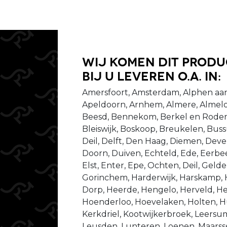
Wij komen dit prod
bij u leveren o.a. in:
Amersfoort, Amsterdam, Alphen aan
Apeldoorn, Arnhem, Almere, Almelo
Beesd, Bennekom, Berkel en Rodenr
Bleiswijk, Boskoop, Breukelen, Bu
Deil, Delft, Den Haag, Diemen, Dev
Doorn, Duiven, Echteld, Ede, Eerbeek
Elst, Enter, Epe, Ochten, Deil, Gel
Gorinchem, Harderwijk, Harskamp,
Dorp, Heerde, Hengelo, Herveld, He
Hoenderloo, Hoevelaken, Holten, Hu
Kerkdriel, Kootwijkerbroek, Leersu
Leusden, Lunteren, Loenen, Maarsse