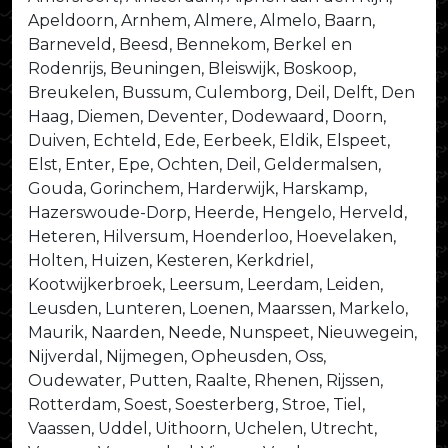
Apeldoorn, Arnhem, Almere, Almelo, Baarn,
Barneveld, Beesd, Bennekom, Berkel en
Rodenrijs, Beuningen, Bleiswijk, Boskoop,
Breukelen, Bussum, Culemborg, Deil, Delft, Den
Haag, Diemen, Deventer, Dodewaard, Doorn,
Duiven, Echteld, Ede, Eerbeek, Eldik, Elspeet,
Elst, Enter, Epe, Ochten, Deil, Geldermalsen,
Gouda, Gorinchem, Harderwijk, Harskamp,
Hazerswoude-Dorp, Heerde, Hengelo, Herveld,
Heteren, Hilversum, Hoenderloo, Hoevelaken,
Holten, Huizen, Kesteren, Kerkdriel,
Kootwijkerbroek, Leersum, Leerdam, Leiden,
Leusden, Lunteren, Loenen, Maarssen, Markelo,
Maurik, Naarden, Neede, Nunspeet, Nieuwegein,
Nijverdal, Nijmegen, Opheusden, Oss,
Oudewater, Putten, Raalte, Rhenen, Rijssen,
Rotterdam, Soest, Soesterberg, Stroe, Tiel,
Vaassen, Uddel, Uithoorn, Uchelen, Utrecht,