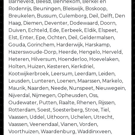
Barneveld, Beesd, Bennekom, Berkel en
Rodenrijs, Beuningen, Bleiswijk, Boskoop,
Breukelen, Bussum, Culemborg, Deil, Delft, Den
Haag, Diemen, Deventer, Dodewaard, Doorn,
Duiven, Echteld, Ede, Eerbeek, Eldik, Elspeet,
Elst, Enter, Epe, Ochten, Deil, Geldermalsen,
Gouda, Gorinchem, Harderwijk, Harskamp,
Hazerswoude-Dorp, Heerde, Hengelo, Herveld,
Heteren, Hilversum, Hoenderloo, Hoevelaken,
Holten, Huizen, Kesteren, Kerkdriel,
Kootwijkerbroek, Leersum, Leerdam, Leiden,
Leusden, Lunteren, Loenen, Maarssen, Markelo,
Maurik, Naarden, Neede, Nunspeet, Nieuwegein,
Nijverdal, Nijmegen, Opheusden, Oss,
Oudewater, Putten, Raalte, Rhenen, Rijssen,
Rotterdam, Soest, Soesterberg, Stroe, Tiel,
Vaassen, Uddel, Uithoorn, Uchelen, Utrecht,
Vaassen, Veenendaal, Vianen, Vorden,
Voorthuizen, Waardenburg, Waddinxveen,