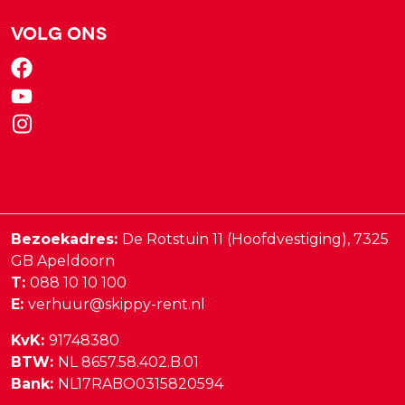
Volg ons
Bezoekadres:
De Rotstuin 11 (Hoofdvestiging),
7325
GB
Apeldoorn
T:
088 10 10 100
E:
verhuur@skippy-rent.nl
KvK:
91748380
BTW:
NL 8657.58.402.B.01
Bank:
NL17RABO0315820594