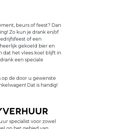
ement, beurs of feest? Dan
ing! Zo kun je drank en/of
drijfsfeest of een
heerlijk gekoeld bier en
dat het vlees koel blijft in
drank een speciale
is op de door u gewenste
nkelwagen! Dat is handig!
tyverhuur
uur specialist voor zowel
owel op het gebied van