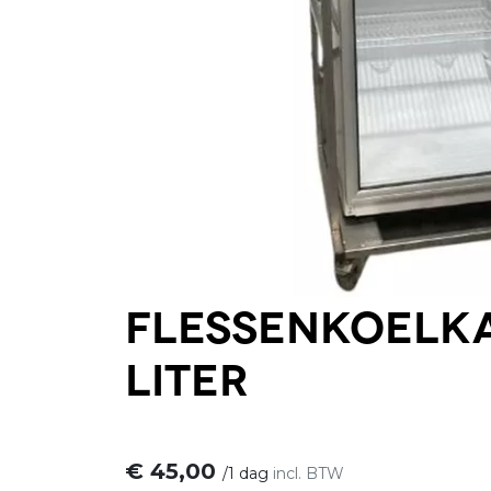
Flessenkoelka
liter
€
45,00
/
1 dag
incl. BTW