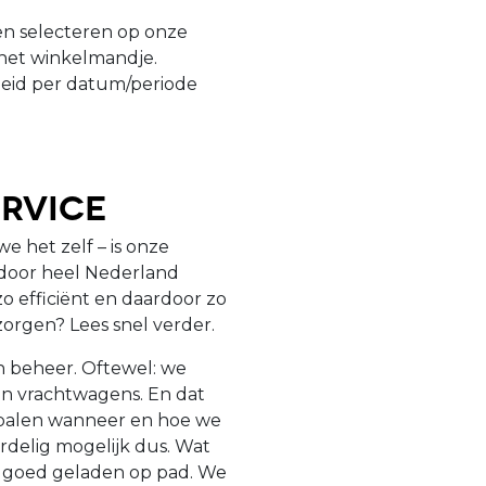
n selecteren op onze
 het winkelmandje.
heid per datum/periode
rvice
e het zelf – is onze
n door heel Nederland
o efficiënt en daardoor zo
zorgen? Lees snel verder.
en beheer. Oftewel: we
n vrachtwagens. En dat
epalen wanneer en hoe we
ordelig mogelijk dus. Wat
jd goed geladen op pad. We