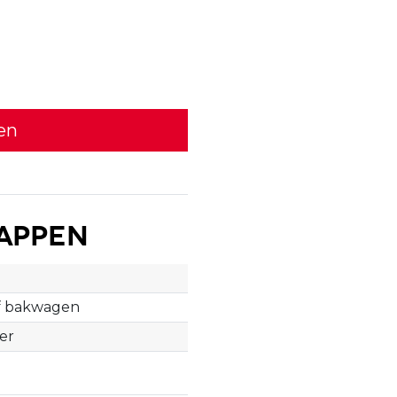
en
appen
m
f bakwagen
ter