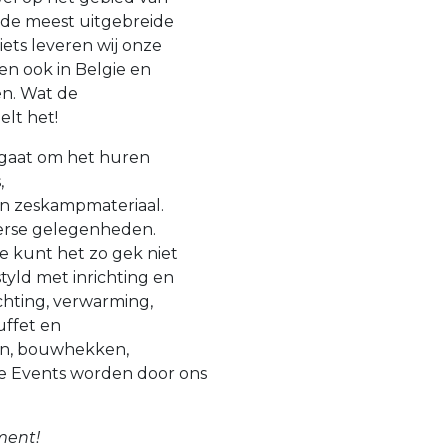
j de meest uitgebreide
ets leveren wij onze
en ook in Belgie en
en. Wat de
elt het!
t gaat om het huren
,
en zeskampmateriaal.
verse gelegenheden.
je kunt het zo gek niet
yld met inrichting en
ichting, verwarming,
buffet en
en, bouwhekken,
e Events worden door ons
ment!