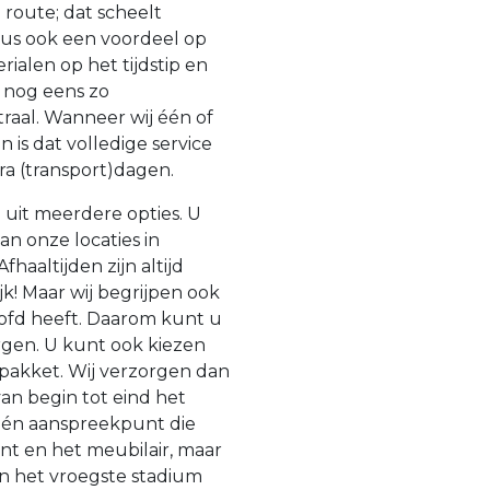
route; dat scheelt
dus ook een voordeel op
rialen op het tijdstip en
 nog eens zo
raal. Wanneer wij één of
is dat volledige service
tra (transport)dagen.
 uit meerdere opties. U
n onze locaties in
haaltijden zijn altijd
lijk! Maar wij begrijpen ook
oofd heeft. Daarom kunt u
gen. U kunt ook kiezen
 pakket. Wij verzorgen dan
an begin tot eind het
 één aanspreekpunt die
ent en het meubilair, maar
 in het vroegste stadium