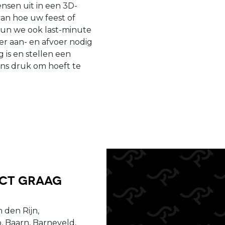
sen uit in een 3D-
van hoe uw feest of
kun we ook last-minute
er aan- en afvoer nodig
 is en stellen een
ens druk om hoeft te
uct graag
 den Rijn,
, Baarn, Barneveld,