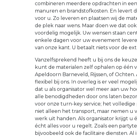
combineren meerdere opdrachten in een 
manuren en brandstofkosten. En levert 
voor u. Zo leveren en plaatsen wij de mate
de plek naar wens. Maar doen we dat ook
voordelig mogelijk. Uw wensen staan cent
enkele dagen voor uw evenement leveren 
van onze kant. U betaalt niets voor de ex
Vanzelfsprekend heeft u bij ons de keuze
kunt de materialen zelf ophalen op één va
Apeldoorn Barneveld, Rijssen, of Ochten. Af
flexibel bij ons. In overleg is er veel moge
dat u als organisator wel meer aan uw h
alle benodigdheden door ons laten bezor
voor onze turn-key service; het volledige
niet alleen het transport, maar nemen u v
werk uit handen. Als organisator krijgt u
écht alles voor u regelt. Zoals een partyt
bijvoobeeld ook de facilitaire diensten. Al