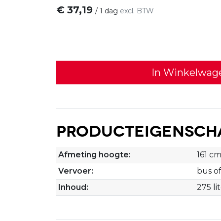
€
37,19
/
1 dag
excl. BTW
In Winkelwag
Producteigensch
Afmeting hoogte:
161 c
Vervoer:
bus o
Inhoud:
275 li