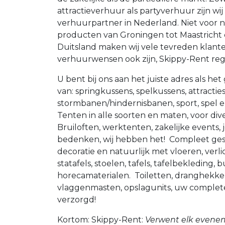
attractieverhuur als partyverhuur zijn wi
verhuurpartner in Nederland. Niet voor ni
producten van Groningen tot Maastricht 
Duitsland maken wij vele tevreden klant
verhuurwensen ook zijn, Skippy-Rent reg
U bent bij ons aan het juiste adres als he
van: springkussens, spelkussens, attracties
stormbanen/hindernisbanen, sport, spel 
Tenten in alle soorten en maten, voor di
Bruiloften, werktenten, zakelijke events, 
bedenken, wij hebben het! Compleet gest
decoratie en natuurlijk met vloeren, verl
statafels, stoelen, tafels, tafelbekleding, 
horecamaterialen. Toiletten, dranghekk
vlaggenmasten, opslagunits, uw complet
verzorgd!
Kortom: Skippy-Rent:
Verwent elk evene