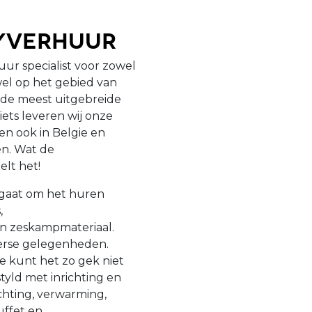
tyverhuur
uur specialist voor zowel
owel op het gebied van
j de meest uitgebreide
ets leveren wij onze
en ook in Belgie en
en. Wat de
elt het!
t gaat om het huren
,
en zeskampmateriaal.
verse gelegenheden.
je kunt het zo gek niet
yld met inrichting en
ichting, verwarming,
buffet en