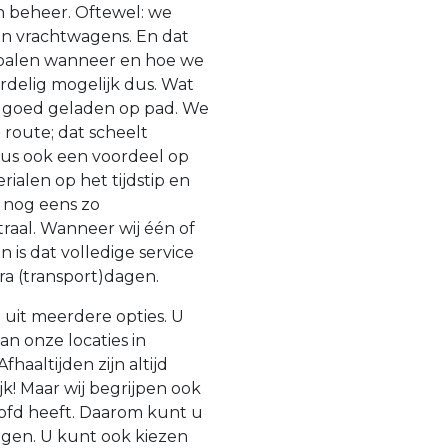
en beheer. Oftewel: we
n vrachtwagens. En dat
epalen wanneer en hoe we
ordelig mogelijk dus. Wat
jd goed geladen op pad. We
route; dat scheelt
dus ook een voordeel op
rialen op het tijdstip en
 nog eens zo
raal. Wanneer wij één of
is dat volledige service
tra (transport)dagen.
 uit meerdere opties. U
n onze locaties in
haaltijden zijn altijd
lijk! Maar wij begrijpen ook
oofd heeft. Daarom kunt u
gen. U kunt ook kiezen