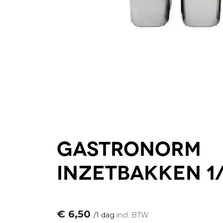
Gastronorm
inzetbakken 1
€
6,50
/
1 dag
incl. BTW