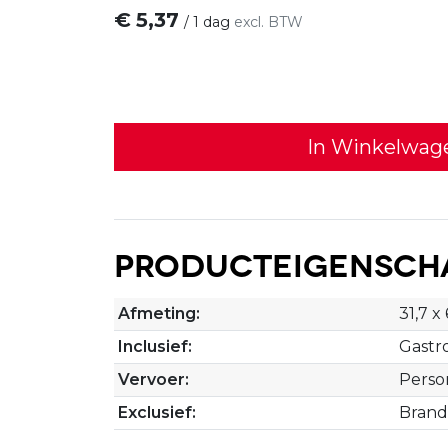
€
5,37
/
1 dag
excl. BTW
In Winkelwag
Producteigensch
Afmeting:
31,7 x
Inclusief:
Gastr
Vervoer:
Perso
Exclusief:
Brand