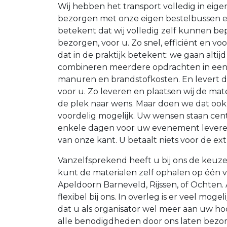
Wij hebben het transport volledig in eig
bezorgen met onze eigen bestelbussen e
betekent dat wij volledig zelf kunnen b
bezorgen, voor u. Zo snel, efficiënt en vo
dat in de praktijk betekent: we gaan alti
combineren meerdere opdrachten in een 
manuren en brandstofkosten. En levert 
voor u. Zo leveren en plaatsen wij de mate
de plek naar wens. Maar doen we dat ook
voordelig mogelijk. Uw wensen staan cent
enkele dagen voor uw evenement leveren 
van onze kant. U betaalt niets voor de ex
Vanzelfsprekend heeft u bij ons de keuze
kunt de materialen zelf ophalen op één va
Apeldoorn Barneveld, Rijssen, of Ochten. Af
flexibel bij ons. In overleg is er veel moge
dat u als organisator wel meer aan uw h
alle benodigdheden door ons laten bezor