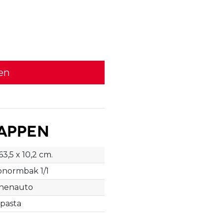
en
appen
 63,5 x 10,2 cm.
onormbak 1/1
nenauto
pasta