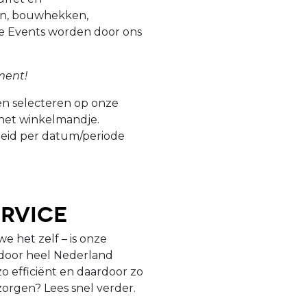
en, bouwhekken,
e Events worden door ons
ment!
n selecteren op onze
 het winkelmandje.
heid per datum/periode
rvice
e het zelf – is onze
n door heel Nederland
o efficiënt en daardoor zo
zorgen? Lees snel verder.