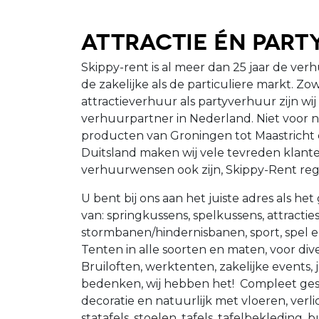
Attractie én Par
Skippy-rent is al meer dan 25 jaar de verh
de zakelijke als de particuliere markt. Z
attractieverhuur als partyverhuur zijn wi
verhuurpartner in Nederland. Niet voor ni
producten van Groningen tot Maastricht 
Duitsland maken wij vele tevreden klant
verhuurwensen ook zijn, Skippy-Rent reg
U bent bij ons aan het juiste adres als he
van: springkussens, spelkussens, attracties
stormbanen/hindernisbanen, sport, spel 
Tenten in alle soorten en maten, voor di
Bruiloften, werktenten, zakelijke events, 
bedenken, wij hebben het! Compleet gest
decoratie en natuurlijk met vloeren, verl
statafels, stoelen, tafels, tafelbekleding, 