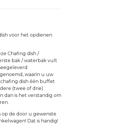
dish voor het opdienen
e Chafing dish /
ste bak / waterbak vult
meegeleverd
l genoemd, waarin u uw
chafing dish één buffet
dere (twee of drie)
n dan is het verstandig om
eren.
is op de door u gewenste
nkelwagen! Dat is handig!