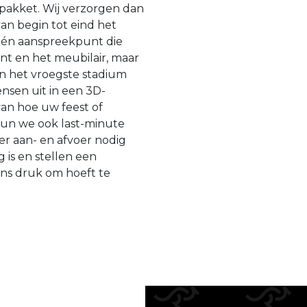
 pakket. Wij verzorgen dan
an begin tot eind het
 één aanspreekpunt die
ent en het meubilair, maar
 in het vroegste stadium
sen uit in een 3D-
van hoe uw feest of
kun we ook last-minute
er aan- en afvoer nodig
 is en stellen een
ens druk om hoeft te