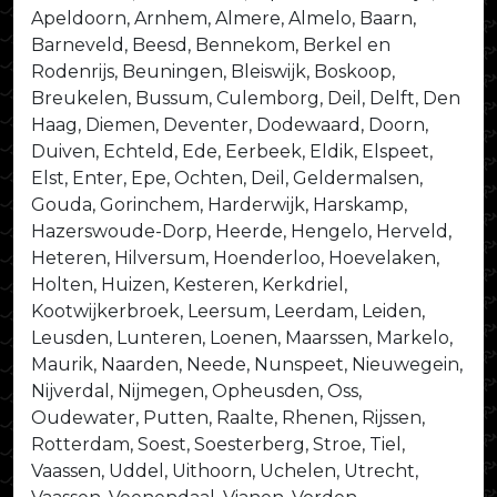
Apeldoorn, Arnhem, Almere, Almelo, Baarn,
Barneveld, Beesd, Bennekom, Berkel en
Rodenrijs, Beuningen, Bleiswijk, Boskoop,
Breukelen, Bussum, Culemborg, Deil, Delft, Den
Haag, Diemen, Deventer, Dodewaard, Doorn,
Duiven, Echteld, Ede, Eerbeek, Eldik, Elspeet,
Elst, Enter, Epe, Ochten, Deil, Geldermalsen,
Gouda, Gorinchem, Harderwijk, Harskamp,
Hazerswoude-Dorp, Heerde, Hengelo, Herveld,
Heteren, Hilversum, Hoenderloo, Hoevelaken,
Holten, Huizen, Kesteren, Kerkdriel,
Kootwijkerbroek, Leersum, Leerdam, Leiden,
Leusden, Lunteren, Loenen, Maarssen, Markelo,
Maurik, Naarden, Neede, Nunspeet, Nieuwegein,
Nijverdal, Nijmegen, Opheusden, Oss,
Oudewater, Putten, Raalte, Rhenen, Rijssen,
Rotterdam, Soest, Soesterberg, Stroe, Tiel,
Vaassen, Uddel, Uithoorn, Uchelen, Utrecht,