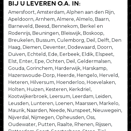
bij u leveren o.a. in:
Amersfoort, Amsterdam, Alphen aan den Rijn,
Apeldoorn, Arnhem, Almere, Almelo, Baarn,
Barneveld, Beesd, Bennekom, Berkel en
Rodenrijs, Beuningen, Bleiswijk, Boskoop,
Breukelen, Bussum, Culemborg, Deil, Delft, Den
Haag, Diemen, Deventer, Dodewaard, Doorn,
Duiven, Echteld, Ede, Eerbeek, Eldik, Elspeet,
Elst, Enter, Epe, Ochten, Deil, Geldermalsen,
Gouda, Gorinchem, Harderwijk, Harskamp,
Hazerswoude-Dorp, Heerde, Hengelo, Herveld,
Heteren, Hilversum, Hoenderloo, Hoevelaken,
Holten, Huizen, Kesteren, Kerkdriel,
Kootwijkerbroek, Leersum, Leerdam, Leiden,
Leusden, Lunteren, Loenen, Maarssen, Markelo,
Maurik, Naarden, Neede, Nunspeet, Nieuwegein,
Nijverdal, Nijmegen, Opheusden, Oss,
Oudewater, Putten, Raalte, Rhenen, Rijssen,