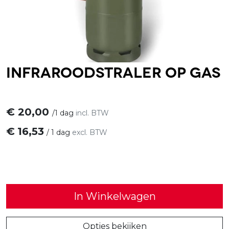
Infraroodstraler op gas
€
20,00
/
1 dag
incl. BTW
€
16,53
/
1 dag
excl. BTW
In Winkelwagen
Opties bekijken