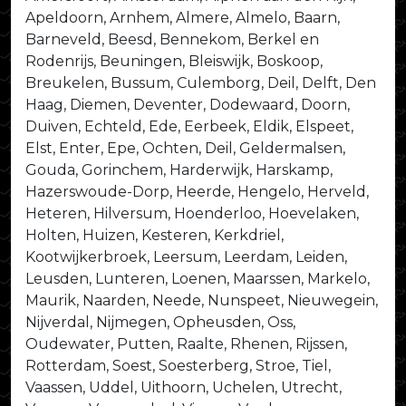
Apeldoorn, Arnhem, Almere, Almelo, Baarn,
Barneveld, Beesd, Bennekom, Berkel en
Rodenrijs, Beuningen, Bleiswijk, Boskoop,
Breukelen, Bussum, Culemborg, Deil, Delft, Den
Haag, Diemen, Deventer, Dodewaard, Doorn,
Duiven, Echteld, Ede, Eerbeek, Eldik, Elspeet,
Elst, Enter, Epe, Ochten, Deil, Geldermalsen,
Gouda, Gorinchem, Harderwijk, Harskamp,
Hazerswoude-Dorp, Heerde, Hengelo, Herveld,
Heteren, Hilversum, Hoenderloo, Hoevelaken,
Holten, Huizen, Kesteren, Kerkdriel,
Kootwijkerbroek, Leersum, Leerdam, Leiden,
Leusden, Lunteren, Loenen, Maarssen, Markelo,
Maurik, Naarden, Neede, Nunspeet, Nieuwegein,
Nijverdal, Nijmegen, Opheusden, Oss,
Oudewater, Putten, Raalte, Rhenen, Rijssen,
Rotterdam, Soest, Soesterberg, Stroe, Tiel,
Vaassen, Uddel, Uithoorn, Uchelen, Utrecht,