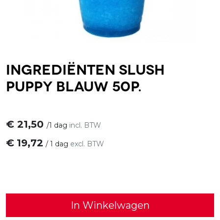
Ingrediënten Slush
Puppy Blauw 50p.
€
21,50
/
1 dag
incl. BTW
€
19,72
/
1 dag
excl. BTW
In Winkelwagen