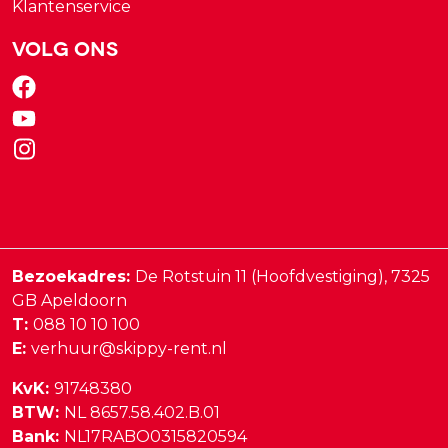
Klantenservice
Volg ons
Bezoekadres:
De Rotstuin 11 (Hoofdvestiging),
7325
GB
Apeldoorn
T:
088 10 10 100
E:
verhuur@skippy-rent.nl
KvK:
91748380
BTW:
NL 8657.58.402.B.01
Bank:
NL17RABO0315820594