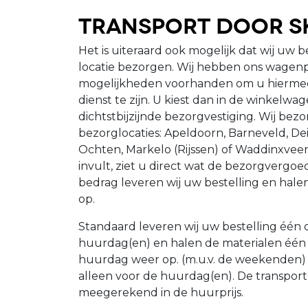
Transport door S
Het is uiteraard ook mogelijk dat wij uw b
locatie bezorgen. Wij hebben ons wagenp
mogelijkheden voorhanden om u hiermee 
dienst te zijn. U kiest dan in de winkelwa
dichtstbijzijnde bezorgvestiging. Wij be
bezorglocaties: Apeldoorn, Barneveld, Dei
Ochten, Markelo (Rijssen) of Waddinxve
invult, ziet u direct wat de bezorgvergoedi
bedrag leveren wij uw bestelling en hale
op.
Standaard leveren wij uw bestelling één
huurdag(en) en halen de materialen één
huurdag weer op. (m.u.v. de weekenden) O
alleen voor de huurdag(en). De transpor
meegerekend in de huurprijs.