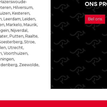
 Hazerswoude-
ons p
teren, Hilversum,
izen, Kesteren,
m, Leerdam, Leiden,
Bel ons
n, Markelo, Maurik,
ein, Nijverdal,
er, Putten, Raalte,
Soesterberg, Stroe,
len, Utrecht,
n, Voorthuizen,
ningen,
udenberg, Zeewolde,