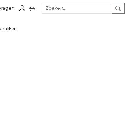
 vragen
ga naar login pagina
ga naar winkelwagen pagina
e zakken