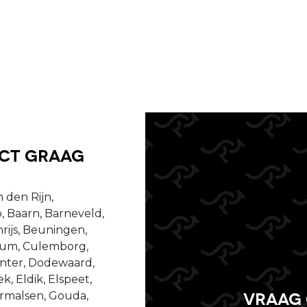
uct graag
 den Rijn,
, Baarn, Barneveld,
ijs, Beuningen,
ssum, Culemborg,
enter, Dodewaard,
, Eldik, Elspeet,
Vraag 
dermalsen, Gouda,