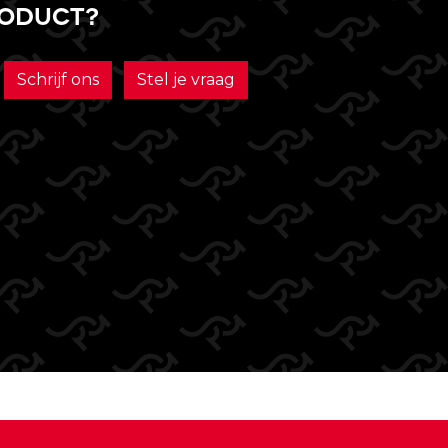
roduct?
Schrijf ons
Stel je vraag