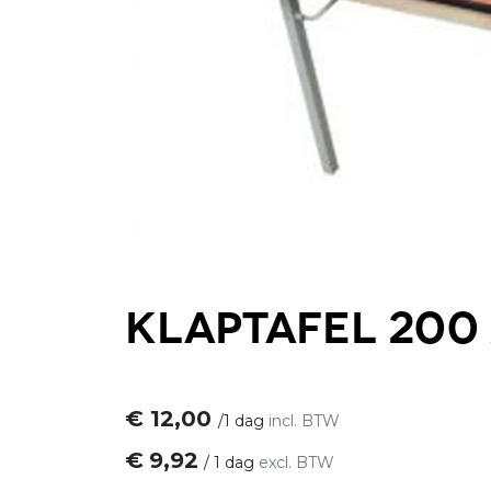
Klaptafel 200 
€
12,00
/
1 dag
incl. BTW
€
9,92
/
1 dag
excl. BTW