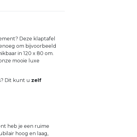
nement? Deze klaptafel
 genoeg om bijvoorbeeld
hikbaar in 120 x 80 om.
 onze mooie luxe
s? Dit kunt u
zelf
ent heb je een ruime
bilair hoog en laag,