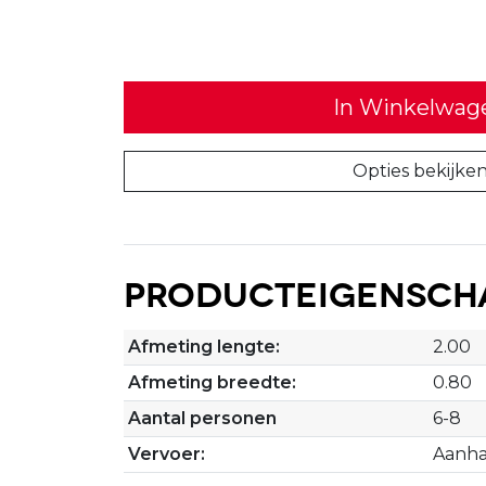
In Winkelwag
Opties bekijke
Producteigensch
Afmeting lengte:
2.00
Afmeting breedte:
0.80
Aantal personen
6-8
Vervoer:
Aanha