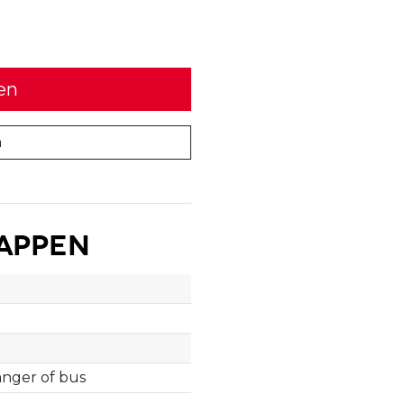
en
n
appen
nger of bus