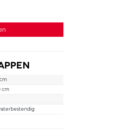
en
appen
 cm
0 cm
aterbestendig