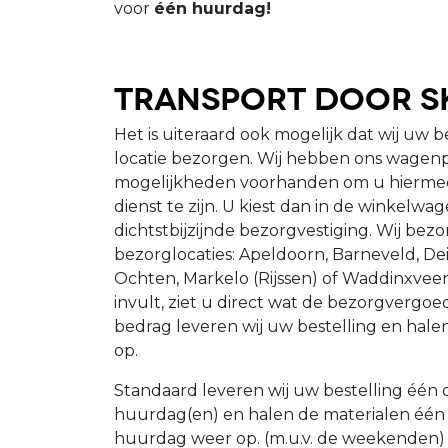
voor
één huurdag!
Transport door S
Het is uiteraard ook mogelijk dat wij uw b
locatie bezorgen. Wij hebben ons wagenp
mogelijkheden voorhanden om u hiermee 
dienst te zijn. U kiest dan in de winkelwa
dichtstbijzijnde bezorgvestiging. Wij be
bezorglocaties: Apeldoorn, Barneveld, Dei
Ochten, Markelo (Rijssen) of Waddinxve
invult, ziet u direct wat de bezorgvergoedi
bedrag leveren wij uw bestelling en hale
op.
Standaard leveren wij uw bestelling één
huurdag(en) en halen de materialen één
huurdag weer op. (m.u.v. de weekenden) O