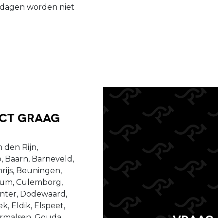
tdagen worden niet
uct graag
 den Rijn,
, Baarn, Barneveld,
ijs, Beuningen,
ssum, Culemborg,
enter, Dodewaard,
, Eldik, Elspeet,
dermalsen, Gouda,