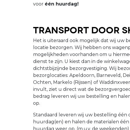
voor
één huurdag!
Transport door S
Het is uiteraard ook mogelijk dat wij uw b
locatie bezorgen. Wij hebben ons wagenp
mogelijkheden voorhanden om u hiermee 
dienst te zijn. U kiest dan in de winkelwa
dichtstbijzijnde bezorgvestiging. Wij be
bezorglocaties: Apeldoorn, Barneveld, Dei
Ochten, Markelo (Rijssen) of Waddinxve
invult, ziet u direct wat de bezorgvergoedi
bedrag leveren wij uw bestelling en hale
op.
Standaard leveren wij uw bestelling één
huurdag(en) en halen de materialen één
huurdag weer op. (m.u.v. de weekenden) O