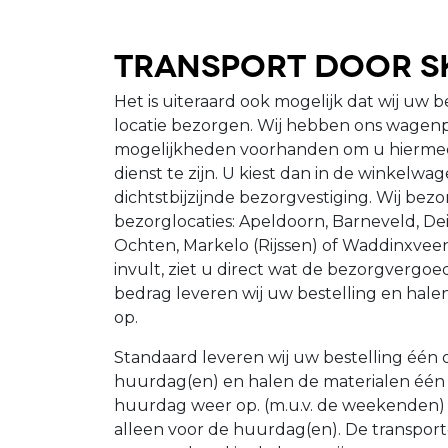
Transport door S
Het is uiteraard ook mogelijk dat wij uw b
locatie bezorgen. Wij hebben ons wagenp
mogelijkheden voorhanden om u hiermee 
dienst te zijn. U kiest dan in de winkelwa
dichtstbijzijnde bezorgvestiging. Wij be
bezorglocaties: Apeldoorn, Barneveld, Dei
Ochten, Markelo (Rijssen) of Waddinxve
invult, ziet u direct wat de bezorgvergoedi
bedrag leveren wij uw bestelling en hale
op.
Standaard leveren wij uw bestelling één
huurdag(en) en halen de materialen één
huurdag weer op. (m.u.v. de weekenden) O
alleen voor de huurdag(en). De transpor