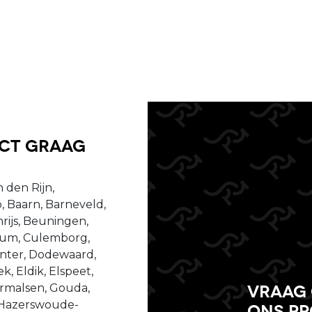
uct graag
 den Rijn,
, Baarn, Barneveld,
ijs, Beuningen,
ssum, Culemborg,
enter, Dodewaard,
, Eldik, Elspeet,
Vraag 
dermalsen, Gouda,
 Hazerswoude-
ons p