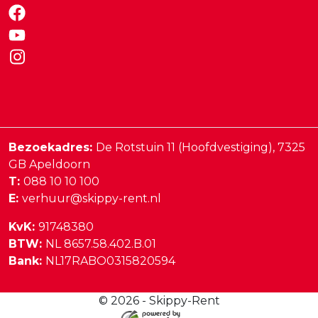
Bezoekadres:
De Rotstuin 11 (Hoofdvestiging),
7325
GB
Apeldoorn
T:
088 10 10 100
E:
verhuur@skippy-rent.nl
KvK:
91748380
BTW:
NL 8657.58.402.B.01
Bank:
NL17RABO0315820594
© 2026 - Skippy-Rent