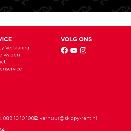
vice
Volg ons
cy Verklaring
elwagen
act
enservice
:
088 10 10 100
E:
verhuur@skippy-rent.nl
94