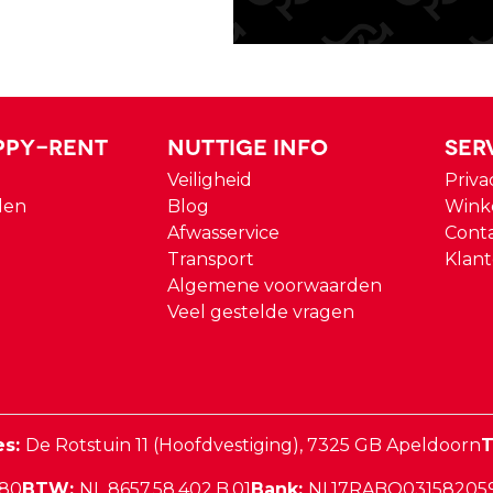
ppy-rent
Nuttige Info
Ser
Veiligheid
Priva
den
Blog
Wink
Afwasservice
Cont
Transport
Klant
Algemene voorwaarden
Veel gestelde vragen
es:
De Rotstuin 11 (Hoofdvestiging),
7325 GB
Apeldoorn
T
380
BTW:
NL 8657.58.402.B.01
Bank:
NL17RABO03158205