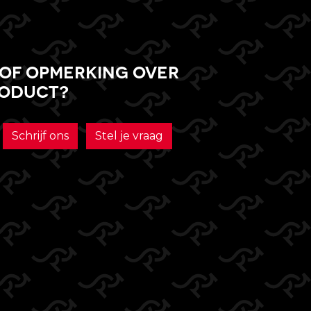
of opmerking over
roduct?
Schrijf ons
Stel je vraag