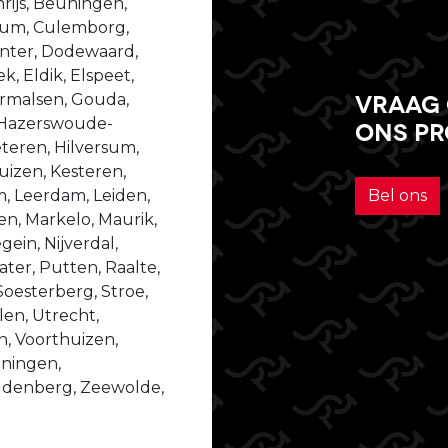
ijs, Beuningen,
ssum, Culemborg,
enter, Dodewaard,
, Eldik, Elspeet,
Vraag 
dermalsen, Gouda,
 Hazerswoude-
ons p
teren, Hilversum,
izen, Kesteren,
m, Leerdam, Leiden,
Bel ons
n, Markelo, Maurik,
ein, Nijverdal,
er, Putten, Raalte,
Soesterberg, Stroe,
len, Utrecht,
n, Voorthuizen,
ningen,
udenberg, Zeewolde,