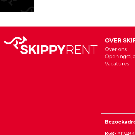
Over Ski
Over ons
Openingstij
Vacatures
Bezoekadr
KvK:
91748