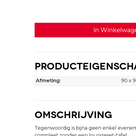
In Winkelwag
Producteigensch
Afmeting:
90 x 
Omschrijving
Tegenwoordig is bijna geen enkel eveneme
compleet zonder een loungeset-tafel.