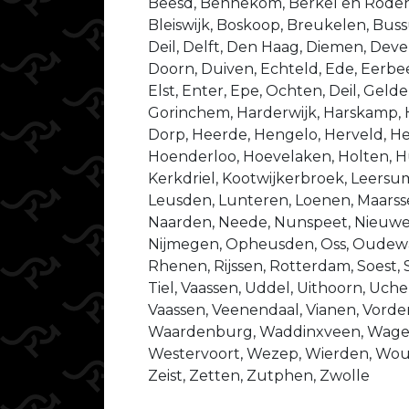
Beesd, Bennekom, Berkel en Rodenr
Bleiswijk, Boskoop, Breukelen, Bu
Deil, Delft, Den Haag, Diemen, Dev
Doorn, Duiven, Echteld, Ede, Eerbeek
Elst, Enter, Epe, Ochten, Deil, Gel
Gorinchem, Harderwijk, Harskamp,
Dorp, Heerde, Hengelo, Herveld, He
Hoenderloo, Hoevelaken, Holten, Hu
Kerkdriel, Kootwijkerbroek, Leersu
Leusden, Lunteren, Loenen, Maarsse
Naarden, Neede, Nunspeet, Nieuweg
Nijmegen, Opheusden, Oss, Oudewat
Rhenen, Rijssen, Rotterdam, Soest, 
Tiel, Vaassen, Uddel, Uithoorn, Uche
Vaassen, Veenendaal, Vianen, Vorde
Waardenburg, Waddinxveen, Wage
Westervoort, Wezep, Wierden, Wo
Zeist, Zetten, Zutphen, Zwolle