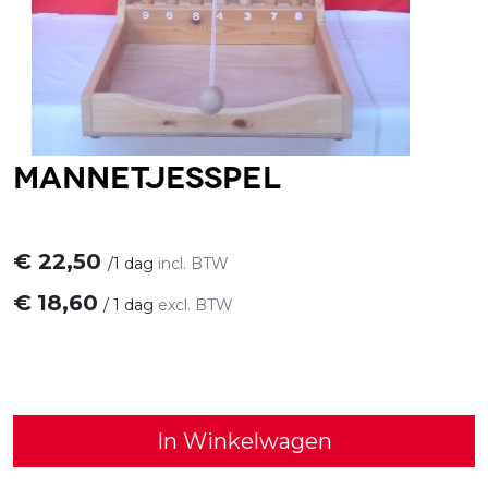
Mannetjesspel
€
22,50
/
1 dag
incl. BTW
€
18,60
/
1 dag
excl. BTW
In Winkelwagen