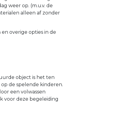
g weer op. (m.u.v. de
erialen alleen af zonder
en overige opties in de
urde object is het ten
n op de spelende kinderen.
door een volwassen
jk voor deze begeleiding