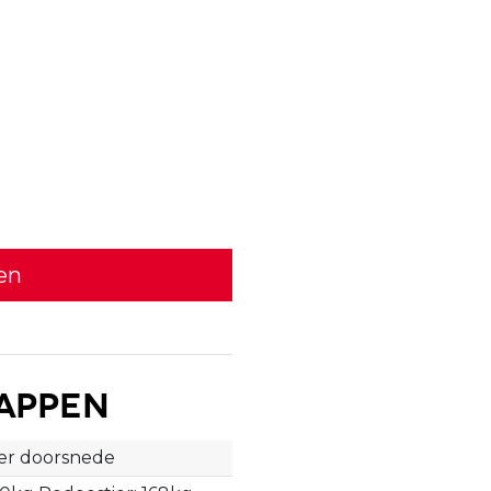
en
appen
er doorsnede