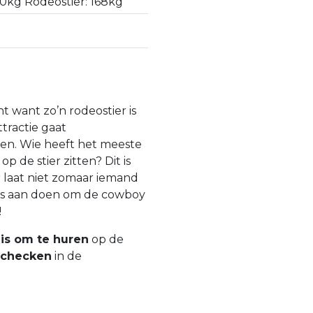
90kg Rodeostier: 168kg
 want zo’n rodeostier is
tractie gaat
gen. Wie heeft het meeste
p de stier zitten? Dit is
r laat niet zomaar iemand
alles aan doen om de cowboy
!
is om te huren
op de
 checken
in de