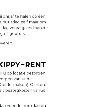
ij ons af te halen op één
de huurdag zelf maar om
e dag voorafgaand aan de
g ná gebruik.
everen.
kippy-Rent
bij u op locatie bezorgen
zorgen vanuit de
ij Geldermalsen), Ochten,
alt bezorgkosten vanuit
.
 dag voor de huurdag en