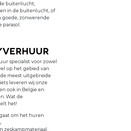
de buitenlucht,
ten in de buitenlucht, of
van goede, zonwerende
e parasol.
tyverhuur
uur specialist voor zowel
owel op het gebied van
j de meest uitgebreide
ets leveren wij onze
en ook in Belgie en
en. Wat de
elt het!
t gaat om het huren
,
en zeskampmateriaal.