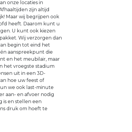
n onze locaties in
haaltijden zijn altijd
lijk! Maar wij begrijpen ook
oofd heeft. Daarom kunt u
gen. U kunt ook kiezen
 pakket. Wij verzorgen dan
an begin tot eind het
 één aanspreekpunt die
ent en het meubilair, maar
 in het vroegste stadium
sen uit in een 3D-
van hoe uw feest of
kun we ook last-minute
er aan- en afvoer nodig
 is en stellen een
ens druk om hoeft te