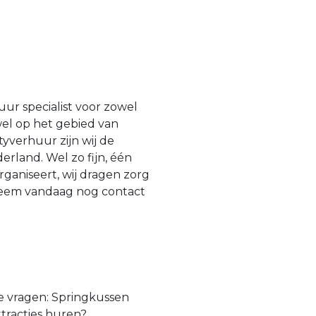
uur specialist voor zowel
owel op het gebied van
yverhuur zijn wij de
rland. Wel zo fijn, één
rganiseert, wij dragen zorg
 Neem vandaag nog contact
e vragen: Springkussen
tracties huren?