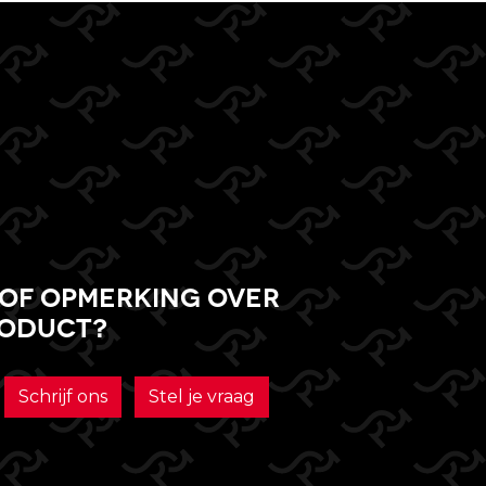
of opmerking over
roduct?
Schrijf ons
Stel je vraag