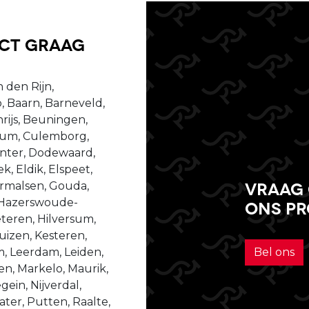
uct graag
 den Rijn,
, Baarn, Barneveld,
ijs, Beuningen,
ssum, Culemborg,
enter, Dodewaard,
, Eldik, Elspeet,
Vraag 
dermalsen, Gouda,
 Hazerswoude-
ons p
teren, Hilversum,
izen, Kesteren,
m, Leerdam, Leiden,
Bel ons
n, Markelo, Maurik,
ein, Nijverdal,
er, Putten, Raalte,