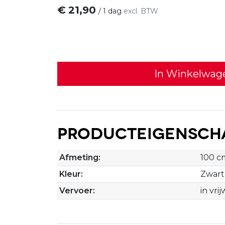
€
21,90
/
1 dag
excl. BTW
In Winkelwag
Producteigensch
Afmeting:
100 c
Kleur:
Zwart
Vervoer:
in vri