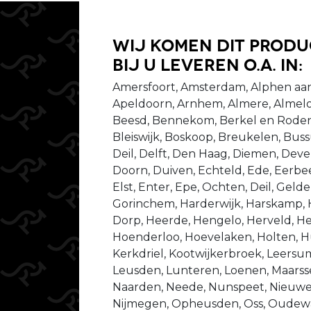
Wij komen dit prod
bij u leveren o.a. in:
Amersfoort, Amsterdam, Alphen aan
Apeldoorn, Arnhem, Almere, Almelo
Beesd, Bennekom, Berkel en Rodenr
Bleiswijk, Boskoop, Breukelen, Bu
Deil, Delft, Den Haag, Diemen, Dev
Doorn, Duiven, Echteld, Ede, Eerbeek
Elst, Enter, Epe, Ochten, Deil, Gel
Gorinchem, Harderwijk, Harskamp,
Dorp, Heerde, Hengelo, Herveld, He
Hoenderloo, Hoevelaken, Holten, Hu
Kerkdriel, Kootwijkerbroek, Leersu
Leusden, Lunteren, Loenen, Maarsse
Naarden, Neede, Nunspeet, Nieuweg
Nijmegen, Opheusden, Oss, Oudewat