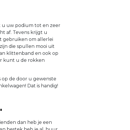
 u uw podium tot en zeer
 af. Tevens krijgt u
 gebruiken om allerlei
ijn die spullen mooi uit
van klittenband en ook op
er kunt u de rokken
is op de door u gewenste
nkelwagen! Dat is handig!
'
rienden dan heb je een
 en bestek heb je al, huur