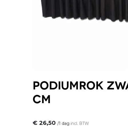
Podiumrok zw
cm
€
26,50
/
1 dag
incl. BTW