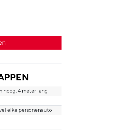
en
appen
m hoog, 4 meter lang
jwel elke personenauto