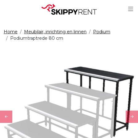
Sc
Home
Meubilair, inrichting en linnen
Podium
Podiumtraptrede 80 cm
Previous
Ne