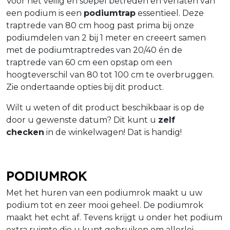
Voor het veilig en soepel betreden en verlaten van
een podium is een
podiumtrap
essentieel. Deze
traptrede van 80 cm hoog past prima bij onze
podiumdelen van 2 bij 1 meter en creeert samen
met de podiumtraptredes van 20/40 én de
traptrede van 60 cm een opstap om een
hoogteverschil van 80 tot 100 cm te overbruggen.
Zie ondertaande opties bij dit product.
Wilt u weten of dit product beschikbaar is op de
door u gewenste datum? Dit kunt u
zelf
checken
in de winkelwagen! Dat is handig!
Podiumrok
Met het huren van een podiumrok maakt u uw
podium tot en zeer mooi geheel. De podiumrok
maakt het echt af. Tevens krijgt u onder het podium
extra ruimte die u kunt gebruiken om allerlei