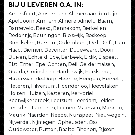
bij u leveren o.a. in:
Amersfoort, Amsterdam, Alphen aan den Rijn,
Apeldoorn, Arnhem, Almere, Almelo, Baarn,
Barneveld, Beesd, Bennekom, Berkel en
Rodenrijs, Beuningen, Bleiswijk, Boskoop,
Breukelen, Bussum, Culemborg, Deil, Delft, Den
Haag, Diemen, Deventer, Dodewaard, Doorn,
Duiven, Echteld, Ede, Eerbeek, Eldik, Elspeet,
Elst, Enter, Epe, Ochten, Deil, Geldermalsen,
Gouda, Gorinchem, Harderwijk, Harskamp,
Hazerswoude-Dorp, Heerde, Hengelo, Herveld,
Heteren, Hilversum, Hoenderloo, Hoevelaken,
Holten, Huizen, Kesteren, Kerkdriel,
Kootwijkerbroek, Leersum, Leerdam, Leiden,
Leusden, Lunteren, Loenen, Maarssen, Markelo,
Maurik, Naarden, Neede, Nunspeet, Nieuwegein,
Nijverdal, Nijmegen, Opheusden, Oss,
Oudewater, Putten, Raalte, Rhenen, Rijssen,