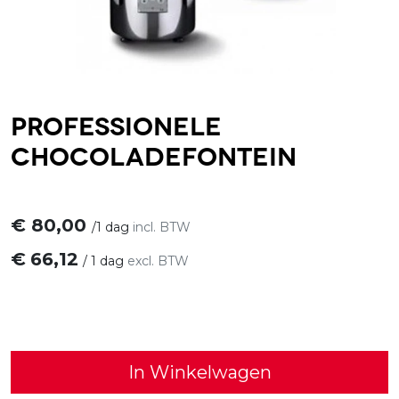
Professionele
chocoladefontein
€
80,00
/
1 dag
incl. BTW
€
66,12
/
1 dag
excl. BTW
In Winkelwagen