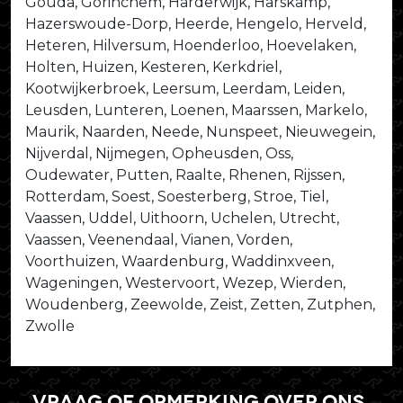
Gouda, Gorinchem, Harderwijk, Harskamp,
Hazerswoude-Dorp, Heerde, Hengelo, Herveld,
Heteren, Hilversum, Hoenderloo, Hoevelaken,
Holten, Huizen, Kesteren, Kerkdriel,
Kootwijkerbroek, Leersum, Leerdam, Leiden,
Leusden, Lunteren, Loenen, Maarssen, Markelo,
Maurik, Naarden, Neede, Nunspeet, Nieuwegein,
Nijverdal, Nijmegen, Opheusden, Oss,
Oudewater, Putten, Raalte, Rhenen, Rijssen,
Rotterdam, Soest, Soesterberg, Stroe, Tiel,
Vaassen, Uddel, Uithoorn, Uchelen, Utrecht,
Vaassen, Veenendaal, Vianen, Vorden,
Voorthuizen, Waardenburg, Waddinxveen,
Wageningen, Westervoort, Wezep, Wierden,
Woudenberg, Zeewolde, Zeist, Zetten, Zutphen,
Zwolle
Vraag of opmerking over ons