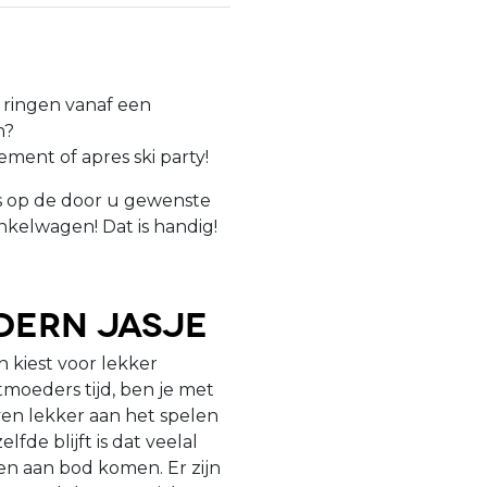
e ringen vanaf een
en?
ent of apres ski party!
is op de door u gewenste
nkelwagen! Dat is handig!
dern jasje
 kiest voor lekker
tmoeders tijd, ben je met
ven lekker aan het spelen
fde blijft is dat veelal
n aan bod komen. Er zijn