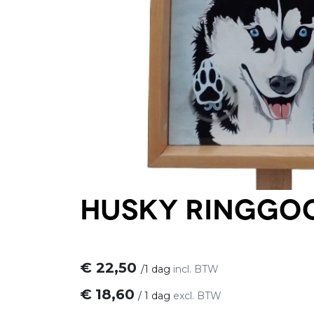
Husky ringgo
€
22,50
/
1 dag
incl. BTW
€
18,60
/
1 dag
excl. BTW