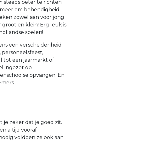
m steeds beter te richten
t meer om behendigheid.
preken zowel aan voor jong
groot en klein! Erg leuk is
ollandse spelen!
ens een verscheidenheid
 personeelsfeest,
 tot een jaarmarkt of
el ingezet op
tenschoolse opvangen. En
emers.
 je zeker dat je goed zit.
n altijd vooraf
odig voldoen ze ook aan