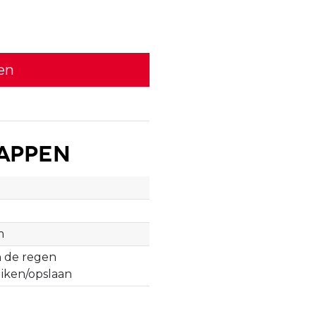
en
appen
m
m
n de regen
iken/opslaan