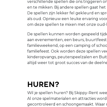
verschillende spellen die ons triggeren o
en te mikken. Bij andere spellen gaat he
De spellen zijn lekker fel gekleurd en s
als oud. Opnieuw een leuke ervaring voor 
om deze spellen te mixen met onze oud-h
De spellen kunnen worden gespeeld tijd
aan evenementen, een beurs, buurtfeest,
familieweekend, op een camping of school
familiefeest. Ook worden deze spellen ve
kinderopvangs, peuterspeelzalen en Bui
altijd weer tot groot succes van de deeln
Huren?
Wil je spellen huren? Bij Skippy-Rent weet
Al onze spelmaterialen en attracties worde
gecontroleerd en schoongemaakt. Waar n