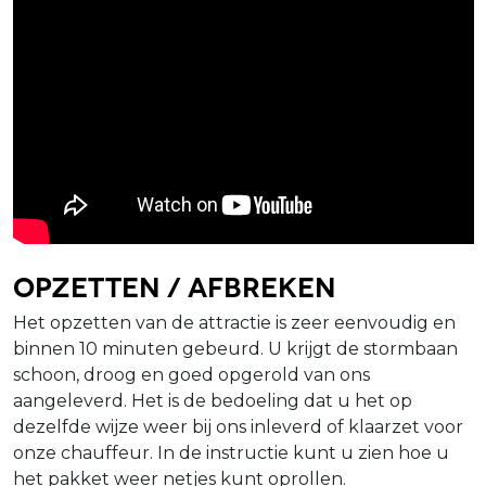
Opzetten / afbreken
Het opzetten van de attractie is zeer eenvoudig en
binnen 10 minuten gebeurd. U krijgt de stormbaan
schoon, droog en goed opgerold van ons
aangeleverd. Het is de bedoeling dat u het op
dezelfde wijze weer bij ons inleverd of klaarzet voor
onze chauffeur. In de instructie kunt u zien hoe u
het pakket weer netjes kunt oprollen.