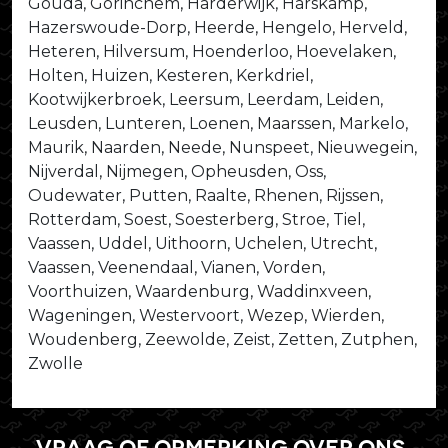
Gouda, Gorinchem, Harderwijk, Harskamp,
Hazerswoude-Dorp, Heerde, Hengelo, Herveld,
Heteren, Hilversum, Hoenderloo, Hoevelaken,
Holten, Huizen, Kesteren, Kerkdriel,
Kootwijkerbroek, Leersum, Leerdam, Leiden,
Leusden, Lunteren, Loenen, Maarssen, Markelo,
Maurik, Naarden, Neede, Nunspeet, Nieuwegein,
Nijverdal, Nijmegen, Opheusden, Oss,
Oudewater, Putten, Raalte, Rhenen, Rijssen,
Rotterdam, Soest, Soesterberg, Stroe, Tiel,
Vaassen, Uddel, Uithoorn, Uchelen, Utrecht,
Vaassen, Veenendaal, Vianen, Vorden,
Voorthuizen, Waardenburg, Waddinxveen,
Wageningen, Westervoort, Wezep, Wierden,
Woudenberg, Zeewolde, Zeist, Zetten, Zutphen,
Zwolle
Vraag of opmerking over ons