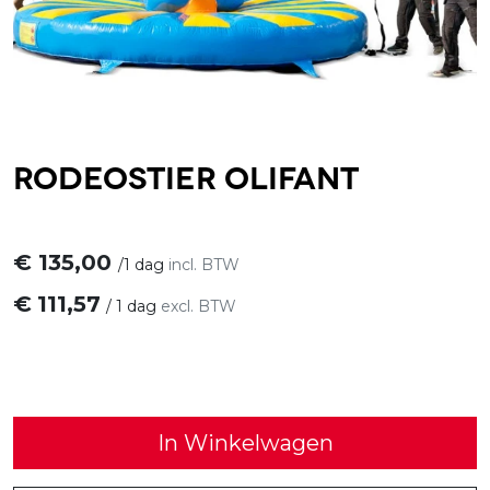
Rodeostier Olifant
€
135,00
/
1 dag
incl. BTW
€
111,57
/
1 dag
excl. BTW
In Winkelwagen