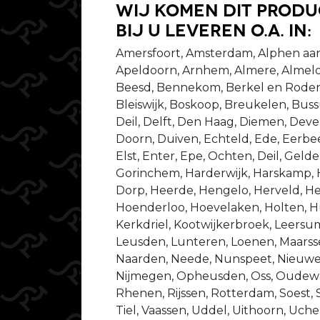
Wij komen dit prod
bij u leveren o.a. in:
Amersfoort, Amsterdam, Alphen aan
Apeldoorn, Arnhem, Almere, Almelo
Beesd, Bennekom, Berkel en Rodenr
Bleiswijk, Boskoop, Breukelen, Bu
Deil, Delft, Den Haag, Diemen, Dev
Doorn, Duiven, Echteld, Ede, Eerbeek
Elst, Enter, Epe, Ochten, Deil, Gel
Gorinchem, Harderwijk, Harskamp,
Dorp, Heerde, Hengelo, Herveld, He
Hoenderloo, Hoevelaken, Holten, Hu
Kerkdriel, Kootwijkerbroek, Leersu
Leusden, Lunteren, Loenen, Maarsse
Naarden, Neede, Nunspeet, Nieuweg
Nijmegen, Opheusden, Oss, Oudewat
Rhenen, Rijssen, Rotterdam, Soest, 
Tiel, Vaassen, Uddel, Uithoorn, Uche