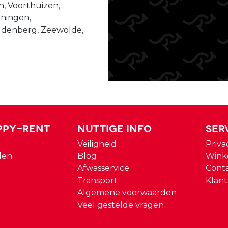
n, Voorthuizen,
ningen,
udenberg, Zeewolde,
ppy-rent
Nuttige Info
Ser
Veiligheid
Priva
den
Blog
Wink
Afwasservice
Cont
Transport
Klant
Algemene voorwaarden
Veel gestelde vragen