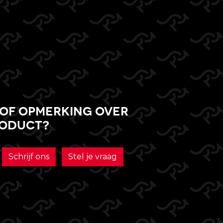
of opmerking over
roduct?
Schrijf ons
Stel je vraag