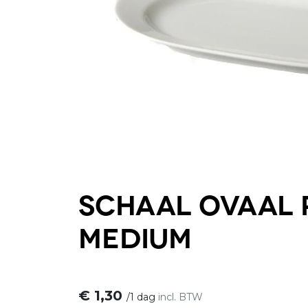
Schaal ovaal 
medium
€
1,30
/
1 dag
incl. BTW