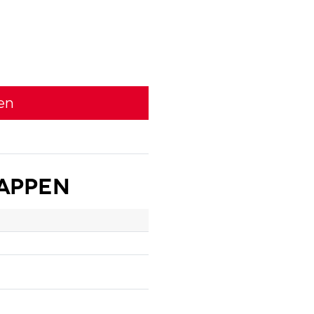
en
appen
m