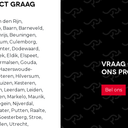
uct graag
 den Rijn,
, Baarn, Barneveld,
ijs, Beuningen,
ssum, Culemborg,
enter, Dodewaard,
, Eldik, Elspeet,
Vraag 
dermalsen, Gouda,
 Hazerswoude-
ons p
teren, Hilversum,
izen, Kesteren,
m, Leerdam, Leiden,
Bel ons
n, Markelo, Maurik,
ein, Nijverdal,
er, Putten, Raalte,
Soesterberg, Stroe,
len, Utrecht,