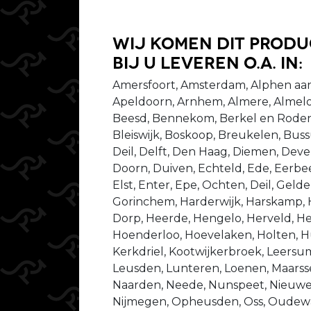
Wij komen dit prod
bij u leveren o.a. in:
Amersfoort, Amsterdam, Alphen aan
Apeldoorn, Arnhem, Almere, Almelo
Beesd, Bennekom, Berkel en Rodenr
Bleiswijk, Boskoop, Breukelen, Bu
Deil, Delft, Den Haag, Diemen, Dev
Doorn, Duiven, Echteld, Ede, Eerbeek
Elst, Enter, Epe, Ochten, Deil, Gel
Gorinchem, Harderwijk, Harskamp,
Dorp, Heerde, Hengelo, Herveld, He
Hoenderloo, Hoevelaken, Holten, Hu
Kerkdriel, Kootwijkerbroek, Leersu
Leusden, Lunteren, Loenen, Maarsse
Naarden, Neede, Nunspeet, Nieuweg
Nijmegen, Opheusden, Oss, Oudewat