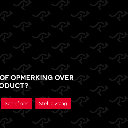
of opmerking over
roduct?
Schrijf ons
Stel je vraag