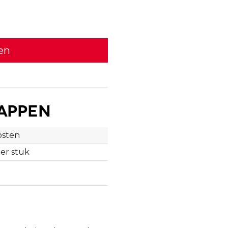
en
appen
sten
per stuk