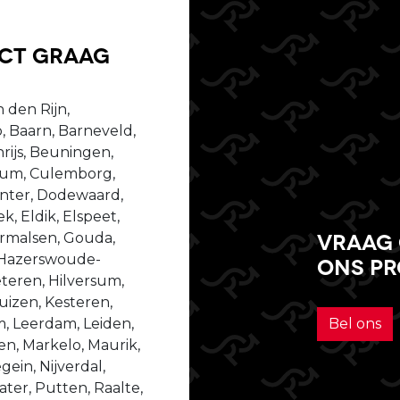
uct graag
 den Rijn,
, Baarn, Barneveld,
ijs, Beuningen,
ssum, Culemborg,
enter, Dodewaard,
, Eldik, Elspeet,
Vraag 
dermalsen, Gouda,
 Hazerswoude-
ons p
teren, Hilversum,
izen, Kesteren,
m, Leerdam, Leiden,
Bel ons
n, Markelo, Maurik,
ein, Nijverdal,
er, Putten, Raalte,