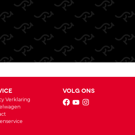
vice
Volg ons
cy Verklaring
elwagen
act
enservice