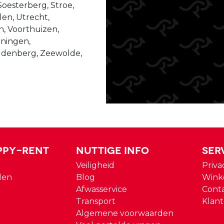
Soesterberg, Stroe,
len, Utrecht,
n, Voorthuizen,
ningen,
udenberg, Zeewolde,
ppy-rent
Nuttige Info
Ser
Veiligheid
Priva
den
Blog
Wink
Afwasservice
Cont
Transport
Klant
Algemene voorwaarden