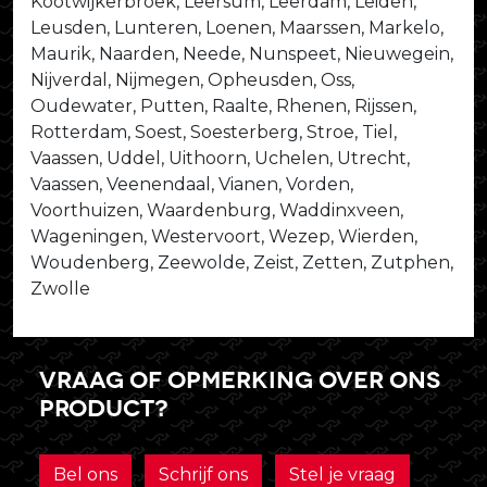
Kootwijkerbroek, Leersum, Leerdam, Leiden,
Leusden, Lunteren, Loenen, Maarssen, Markelo,
Maurik, Naarden, Neede, Nunspeet, Nieuwegein,
Nijverdal, Nijmegen, Opheusden, Oss,
Oudewater, Putten, Raalte, Rhenen, Rijssen,
Rotterdam, Soest, Soesterberg, Stroe, Tiel,
Vaassen, Uddel, Uithoorn, Uchelen, Utrecht,
Vaassen, Veenendaal, Vianen, Vorden,
Voorthuizen, Waardenburg, Waddinxveen,
Wageningen, Westervoort, Wezep, Wierden,
Woudenberg, Zeewolde, Zeist, Zetten, Zutphen,
Zwolle
Vraag of opmerking over ons
product?
Bel ons
Schrijf ons
Stel je vraag