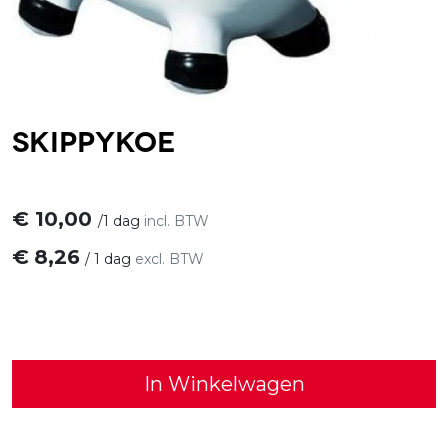
Skippykoe
€
10,00
/
1 dag
incl. BTW
€
8,26
/
1 dag
excl. BTW
In Winkelwagen