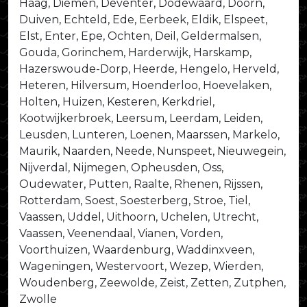
Haag, Diemen, Deventer, Dodewaard, Doorn,
Duiven, Echteld, Ede, Eerbeek, Eldik, Elspeet,
Elst, Enter, Epe, Ochten, Deil, Geldermalsen,
Gouda, Gorinchem, Harderwijk, Harskamp,
Hazerswoude-Dorp, Heerde, Hengelo, Herveld,
Heteren, Hilversum, Hoenderloo, Hoevelaken,
Holten, Huizen, Kesteren, Kerkdriel,
Kootwijkerbroek, Leersum, Leerdam, Leiden,
Leusden, Lunteren, Loenen, Maarssen, Markelo,
Maurik, Naarden, Neede, Nunspeet, Nieuwegein,
Nijverdal, Nijmegen, Opheusden, Oss,
Oudewater, Putten, Raalte, Rhenen, Rijssen,
Rotterdam, Soest, Soesterberg, Stroe, Tiel,
Vaassen, Uddel, Uithoorn, Uchelen, Utrecht,
Vaassen, Veenendaal, Vianen, Vorden,
Voorthuizen, Waardenburg, Waddinxveen,
Wageningen, Westervoort, Wezep, Wierden,
Woudenberg, Zeewolde, Zeist, Zetten, Zutphen,
Zwolle