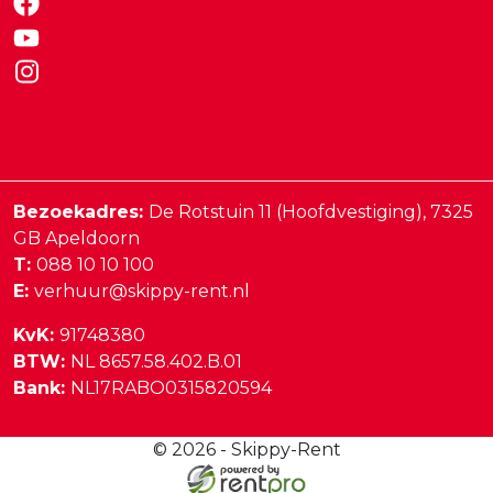
Bezoekadres:
De Rotstuin 11 (Hoofdvestiging),
7325
GB
Apeldoorn
T:
088 10 10 100
E:
verhuur@skippy-rent.nl
KvK:
91748380
BTW:
NL 8657.58.402.B.01
Bank:
NL17RABO0315820594
© 2026 - Skippy-Rent