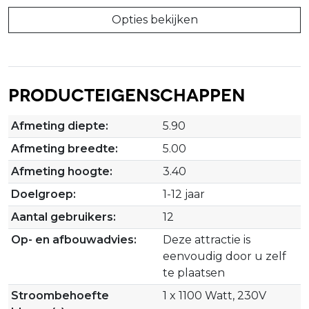
Opties bekijken
Producteigenschappen
Afmeting diepte:
5.90
Afmeting breedte:
5.00
Afmeting hoogte:
3.40
Doelgroep:
1-12 jaar
Aantal gebruikers:
12
Op- en afbouwadvies:
Deze attractie is
eenvoudig door u zelf
te plaatsen
Stroombehoefte
1 x 1100 Watt, 230V