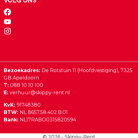
Bezoekadres:
De Rotstuin 11 (Hoofdvestiging),
7325
GB
Apeldoorn
T:
088 10 10 100
E:
verhuur@skippy-rent.nl
KvK:
91748380
BTW:
NL 8657.58.402.B.01
Bank:
NL17RABO0315820594
© 2026 - Skippy-Rent