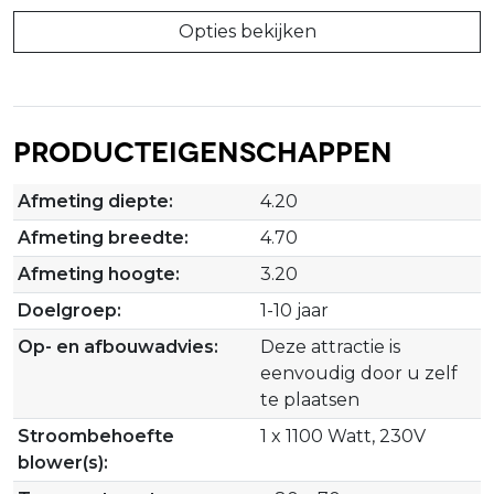
Opties bekijken
Producteigenschappen
Afmeting diepte:
4.20
Afmeting breedte:
4.70
Afmeting hoogte:
3.20
Doelgroep:
1-10 jaar
Op- en afbouwadvies:
Deze attractie is
eenvoudig door u zelf
te plaatsen
Stroombehoefte
1 x 1100 Watt, 230V
blower(s):