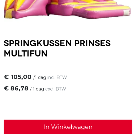
Springkussen Prinses
Multifun
€
105,00
/
1 dag
incl. BTW
€
86,78
/
1 dag
excl. BTW
In Winkelwagen