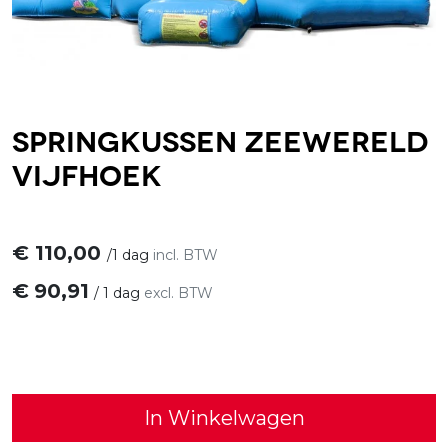
Springkussen Zeewereld
vijfhoek
€
110,00
/
1 dag
incl. BTW
€
90,91
/
1 dag
excl. BTW
In Winkelwagen