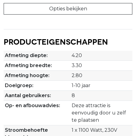
Opties bekijken
Producteigenschappen
Afmeting diepte:
4.20
Afmeting breedte:
3.30
Afmeting hoogte:
2.80
Doelgroep:
1-10 jaar
Aantal gebruikers:
8
Op- en afbouwadvies:
Deze attractie is
eenvoudig door u zelf
te plaatsen
Stroombehoefte
1 x 1100 Watt, 230V